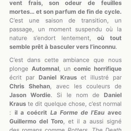
vent frais, son odeur de feuilles
mortes… et son parfum de fin de cycle.
C’est une saison de transition, un
passage, un moment suspendu où la
nature s’endort lentement,
où tout
semble prêt à basculer vers l’inconnu
.
C’est dans cette ambiance que nous
plonge
Automnal
, un
comic horrifique
écrit par
Daniel Kraus
et illustré par
Chris Shehan
, avec les couleurs de
Jason Wordie
. Si le nom de
Daniel
Kraus
te dit quelque chose, c’est normal
:
il a coécrit
La Forme de l’Eau
avec
Guillermo del Toro
, et il a aussi signé
des romans comme
Rotters
,
The Death