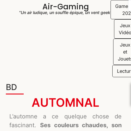
Air-Gaming
Game
"Un air ludique, un souffle épique, un vent geek"
202
Jeux
Vidé
Jeux
et
Jouet
Lectur
BD
AUTOMNAL
L’automne a ce quelque chose de
fascinant.
Ses couleurs chaudes, son