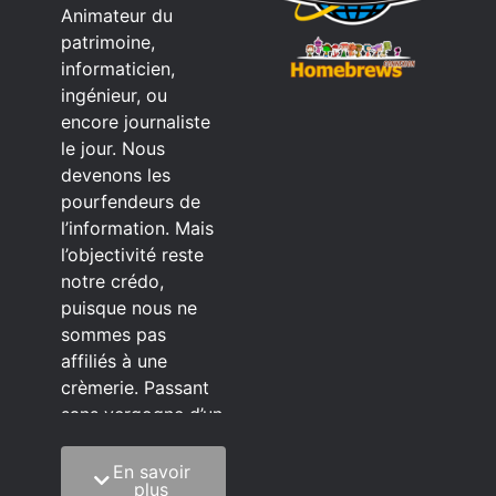
Animateur du
patrimoine,
informaticien,
ingénieur, ou
encore journaliste
le jour. Nous
devenons les
pourfendeurs de
l’information. Mais
l’objectivité reste
notre crédo,
puisque nous ne
sommes pas
affiliés à une
crèmerie. Passant
sans vergogne d’un
éditeur à l’autre.
En savoir
C’est quoi notre
plus