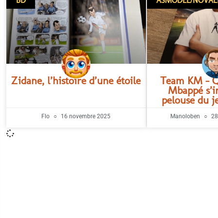
BD
ASMODEE/NOVAL
Zidane, l’histoire d’une étoile
Team KM – Q
Mbappé s’in
pelouse du j
Flo
16 novembre 2025
Manoloben
28