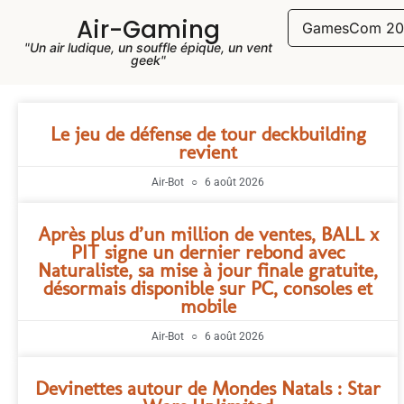
Air-Gaming
GamesCom 20
"Un air ludique, un souffle épique, un vent
geek"
Le jeu de défense de tour deckbuilding
revient
Air-Bot
6 août 2026
Après plus d’un million de ventes, BALL x
PIT signe un dernier rebond avec
Naturaliste, sa mise à jour finale gratuite,
désormais disponible sur PC, consoles et
mobile
Air-Bot
6 août 2026
Devinettes autour de Mondes Natals : Star