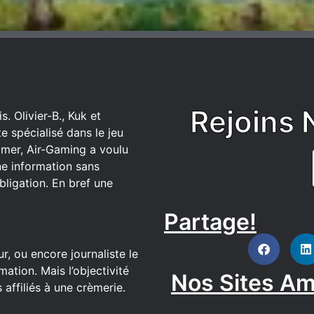
Rejoins 
. Olivier-B., Kuk et
 spécialisé dans le jeu
mer, Air-Gaming a voulu
ne information sans
bligation. En bref une
Partage!
DISCORD
r, ou encore journaliste le
ation. Mais l’objectivité
Nos Sites Am
affiliés à une crèmerie.