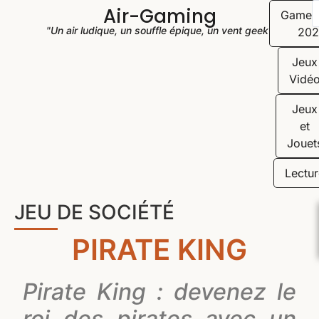
Air-Gaming
Game
"Un air ludique, un souffle épique, un vent geek"
202
Jeux
Vidé
Jeux
et
Jouet
Lectur
JEU DE SOCIÉTÉ
PIRATE KING
Pirate King : devenez le
roi des pirates avec un