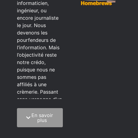
informaticien,
ingénieur, ou
encore journaliste
le jour. Nous
devenons les
pourfendeurs de
l’information. Mais
l’objectivité reste
notre crédo,
puisque nous ne
sommes pas
affiliés à une
crèmerie. Passant
sans vergogne d’un
éditeur à l’autre.
En savoir
C’est quoi notre
plus
méthode?
On mélange la