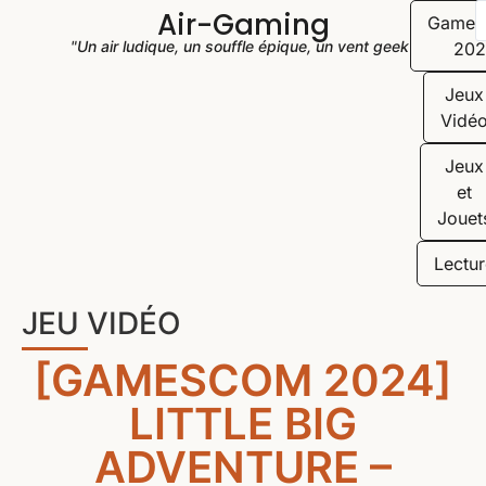
Air-Gaming
Game
"Un air ludique, un souffle épique, un vent geek"
202
Jeux
Vidé
Jeux
et
Jouet
Lectur
JEU VIDÉO
[GAMESCOM 2024]
LITTLE BIG
ADVENTURE –