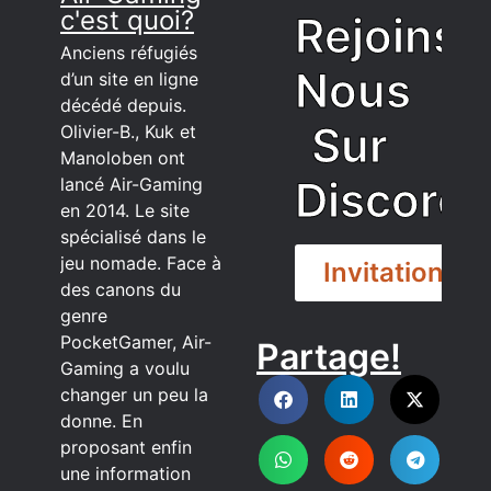
c'est quoi?
Rejoins
Anciens réfugiés
Nous
d’un site en ligne
décédé depuis.
Sur
Olivier-B., Kuk et
Manoloben ont
Discord
lancé Air-Gaming
en 2014. Le site
spécialisé dans le
jeu nomade. Face à
Invitation
des canons du
genre
PocketGamer, Air-
Partage!
DISCORD
Gaming a voulu
changer un peu la
donne. En
proposant enfin
une information