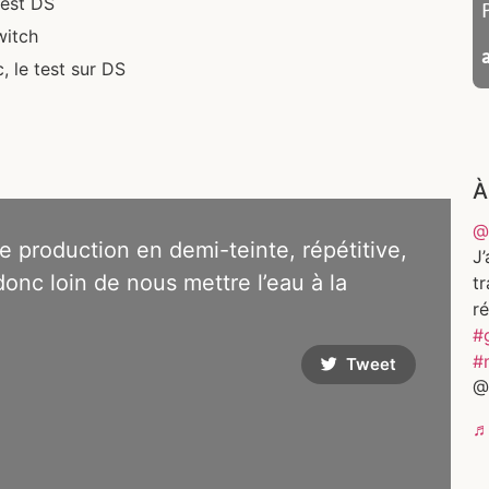
test DS
witch
, le test sur DS
À
@
 production en demi-teinte, répétitive,
J’
onc loin de nous mettre l’eau à la
t
ré
#
#
Tweet
@
♬