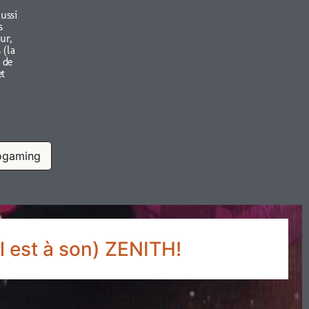
aussi
s
ur,
 (la
 de
et
ogaming
l est à son) ZENITH!