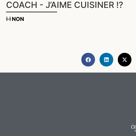
COACH - J’AIME CUISINER !?
NON
Ol