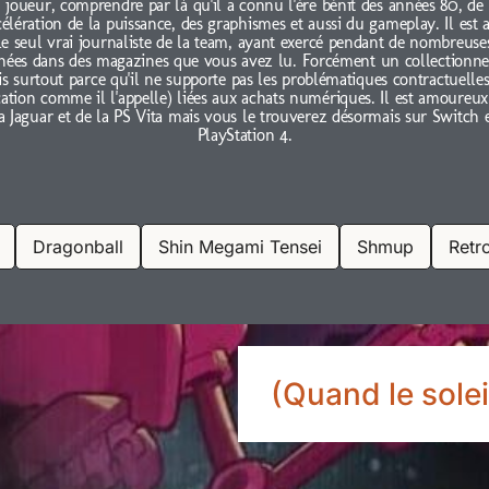
joueur, comprendre par là qu'il a connu l'ère bénit des années 80, de
célération de la puissance, des graphismes et aussi du gameplay. Il est 
le seul vrai journaliste de la team, ayant exercé pendant de nombreuse
nées dans des magazines que vous avez lu. Forcément un collectionne
s surtout parce qu'il ne supporte pas les problématiques contractuelles
cation comme il l'appelle) liées aux achats numériques. Il est amoureux
a Jaguar et de la PS Vita mais vous le trouverez désormais sur Switch 
PlayStation 4.
Dragonball
Shin Megami Tensei
Shmup
Retr
(Quand le solei