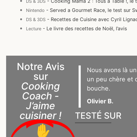
- Cooking Mama 2 : Tous à Table !, le 
DS & 3DS
- Served a Gourmet Race, le test sur S
Nintendo
- Recettes de Cuisine avec Cyril Lignac
DS & 3DS
- Le livre des recettes de Noël, l’avis
Lecture
Notre Avis
Nous avons là une
sur
un peu chère et d
Cooking
bouche.
Coach -
Olivier B.
J’aime
cuisiner !
TESTÉ SUR
✋