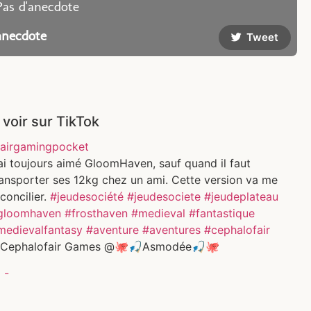
Pas d'anecdote
anecdote
Tweet
 voir sur TikTok
airgamingpocket
ai toujours aimé GloomHaven, sauf quand il faut
ransporter ses 12kg chez un ami. Cette version va me
concilier.
#jeudesociété
#jeudesociete
#jeudeplateau
gloomhaven
#frosthaven
#medieval
#fantastique
medievalfantasy
#aventure
#aventures
#cephalofair
Cephalofair Games @🐙🎣Asmodée🎣🐙
 -