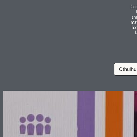
l'ac
an
mai
lo
l
Cthulhu