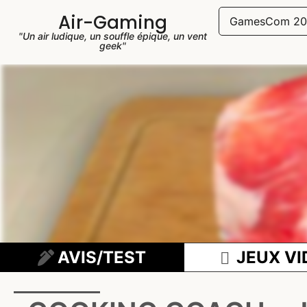
Air-Gaming
GamesCom 20
"Un air ludique, un souffle épique, un vent
geek"
AVIS/TEST
JEUX VI