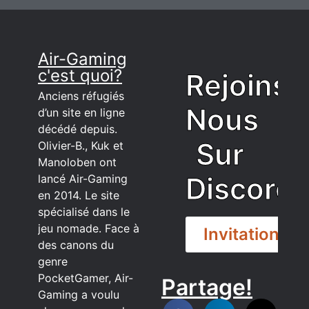
Air-Gaming
c'est quoi?
Rejoins
Anciens réfugiés
Nous
d’un site en ligne
décédé depuis.
Sur
Olivier-B., Kuk et
Manoloben ont
Discord
lancé Air-Gaming
en 2014. Le site
spécialisé dans le
jeu nomade. Face à
Invitation
des canons du
genre
PocketGamer, Air-
Partage!
DISCORD
Gaming a voulu