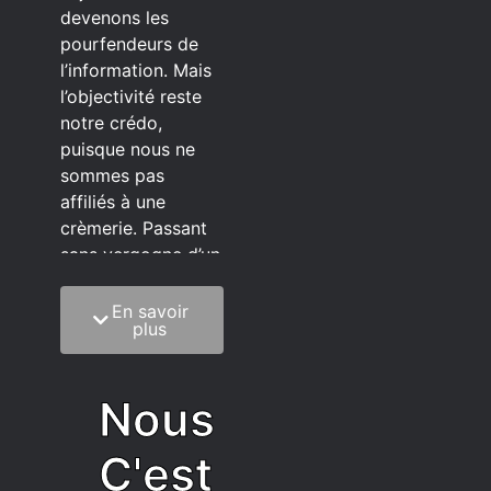
devenons les
pourfendeurs de
l’information. Mais
l’objectivité reste
notre crédo,
puisque nous ne
sommes pas
affiliés à une
crèmerie. Passant
sans vergogne d’un
éditeur à l’autre.
En savoir
C’est quoi notre
plus
méthode?
On mélange la
Nous
sagesse de la
vieillesse à une
C'est
grosse dose