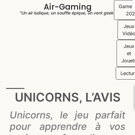
Air-Gaming
Game
"Un air ludique, un souffle épique, un vent geek"
202
Jeux
Vidé
Jeux
et
Jouet
Lectur
UNICORNS, L’AVIS
Unicorns, le jeu parfait
pour apprendre à vos