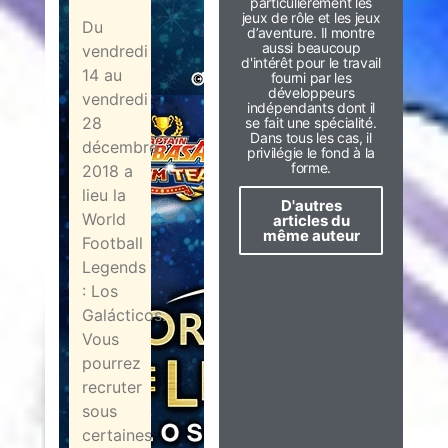
particulièrement les
jeux de rôle et les jeux
Du
d’aventure. Il montre
aussi beaucoup
vendredi
d'intérêt pour le travail
14 au
fourni par les
développeurs
vendredi
indépendants dont il
28
se fait une spécialité.
Dans tous les cas, il
décembre
privilégie le fond à la
forme.
2018 a
lieu la
D'autres
World
articles du
même auteur
Football
Legends
: Los
Galácticos.
Vous
pourrez
recruter
sous
certaines