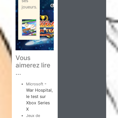
ses
joueurs.
Vous
aimerez lire
...
-
Microsoft
War Hospital,
le test sur
Xbox Series
X
Jeux de