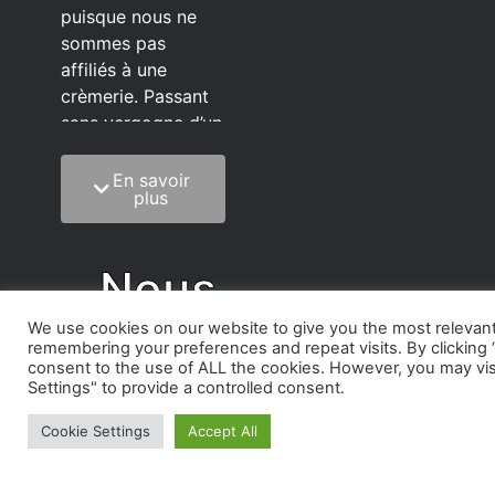
puisque nous ne
sommes pas
affiliés à une
crèmerie. Passant
sans vergogne d’un
éditeur à l’autre.
En savoir
C’est quoi notre
plus
méthode?
On mélange la
Nous
sagesse de la
vieillesse à une
C'est
We use cookies on our website to give you the most relevan
grosse dose
remembering your preferences and repeat visits. By clicking “
d’autodérision. On
consent to the use of ALL the cookies. However, you may vis
Nous
Settings" to provide a controlled consent.
est du pur produit
écrit faisant très
Cookie Settings
Accept All
rarement des
L'histoire
vidéos de qualité