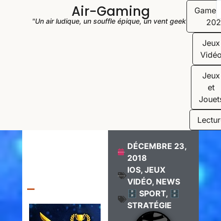
Air-Gaming
Game
"Un air ludique, un souffle épique, un vent geek"
202
Jeux
Vidé
Jeux
et
Jouet
Lectur
DÉCEMBRE 23,
2018
IOS
,
JEUX
VIDÉO
,
NEWS
🗄️ SPORT
,
🗄️
STRATÉGIE