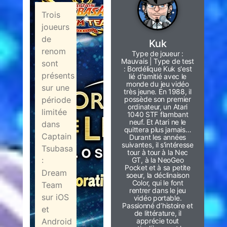
Trois
joueurs
de
Kuk
renom
Type de joueur :
Mauvais | Type de test
sont
: Bordélique Kuk s'est
présents
lié d'amitié avec le
monde du jeu vidéo
sur une
très jeune. En 1988, il
période
possède son premier
ordinateur, un Atari
limitée
1040 STF flambant
neuf. Et Atari ne le
dans
quittera plus jamais…
Captain
Durant les années
suivantes, il s'intéresse
Tsubasa
tour à tour à la Nec
:
GT, à la NeoGeo
Pocket et à sa petite
Dream
soeur, la déclinaison
Color, qui le font
Team
rentrer dans le jeu
sur iOS
vidéo portable.
Passionné d’histoire et
et
de littérature, il
Android
apprécie tout