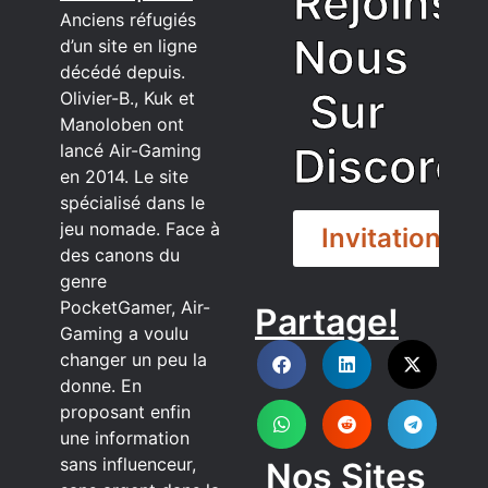
Rejoins
Anciens réfugiés
Nous
d’un site en ligne
décédé depuis.
Sur
Olivier-B., Kuk et
Manoloben ont
Discord
lancé Air-Gaming
en 2014. Le site
spécialisé dans le
jeu nomade. Face à
Invitation
des canons du
genre
PocketGamer, Air-
Partage!
DISCORD
Gaming a voulu
changer un peu la
donne. En
proposant enfin
une information
sans influenceur,
Nos Sites