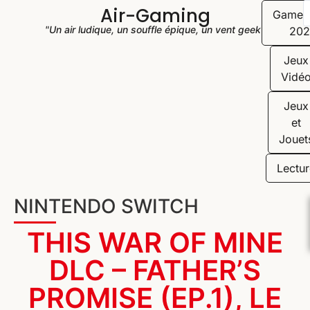
Air-Gaming
Game
"Un air ludique, un souffle épique, un vent geek"
202
Jeux
Vidé
Jeux
et
Jouet
Lectur
NINTENDO SWITCH
THIS WAR OF MINE
DLC – FATHER’S
PROMISE (EP.1), LE