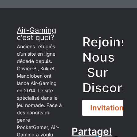
Air-Gaming
c'est quoi?
Rejoins
Anciens réfugiés
Nous
d’un site en ligne
décédé depuis.
Sur
Olivier-B., Kuk et
Manoloben ont
Discord
lancé Air-Gaming
en 2014. Le site
spécialisé dans le
jeu nomade. Face à
Invitation
des canons du
genre
PocketGamer, Air-
Partage!
Gaming a voulu