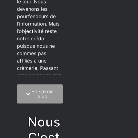
le jour. Nous
devenons les
pourfendeurs de
l’information. Mais
l’objectivité reste
notre crédo,
puisque nous ne
sommes pas
affiliés à une
crèmerie. Passant
sans vergogne d’un
éditeur à l’autre.
En savoir
C’est quoi notre
plus
méthode?
On mélange la
Nous
sagesse de la
vieillesse à une
C'est
grosse dose