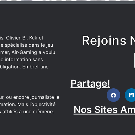
Rejoins 
. Olivier-B., Kuk et
 spécialisé dans le jeu
mer, Air-Gaming a voulu
ne information sans
bligation. En bref une
Partage!
DISCORD
r, ou encore journaliste le
ation. Mais l’objectivité
Nos Sites Am
affiliés à une crèmerie.