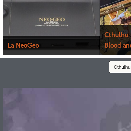
Dans les pas d’une Étoile :
Cthulhu 
La NeoGeo
Les...
Blood an
Copa Cit
Cthulhu