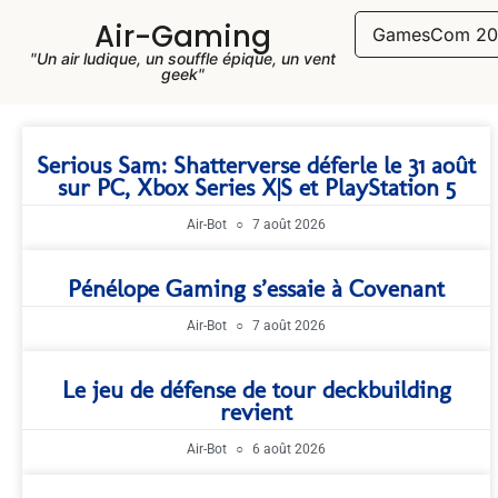
Air-Gaming
GamesCom 20
"Un air ludique, un souffle épique, un vent
geek"
Serious Sam: Shatterverse déferle le 31 août
sur PC, Xbox Series X|S et PlayStation 5
Air-Bot
7 août 2026
Pénélope Gaming s’essaie à Covenant
Air-Bot
7 août 2026
Le jeu de défense de tour deckbuilding
revient
Air-Bot
6 août 2026