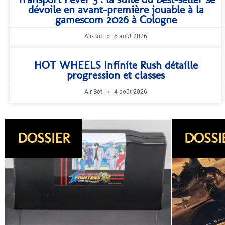
dévoile en avant-première jouable à la
gamescom 2026 à Cologne
Air-Bot
5 août 2026
HOT WHEELS Infinite Rush détaille
progression et classes
Air-Bot
4 août 2026
DOSSIER
SORTIE
DOSSI
JEUX 