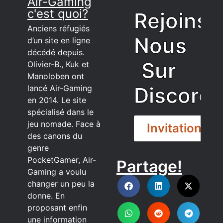
Air-Gaming
c'est quoi?
Rejoins
Anciens réfugiés
Nous
d’un site en ligne
décédé depuis.
Sur
Olivier-B., Kuk et
Manoloben ont
Discord
lancé Air-Gaming
en 2014. Le site
spécialisé dans le
jeu nomade. Face à
Invitation
des canons du
genre
PocketGamer, Air-
Partage!
DISCORD
Gaming a voulu
changer un peu la
donne. En
proposant enfin
une information