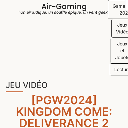
Air-Gaming
Game
"Un air ludique, un souffle épique, un vent geek"
202
Jeux
Vidé
Jeux
et
Jouet
Lectur
JEU VIDÉO
[PGW2024]
KINGDOM COME:
DELIVERANCE 2