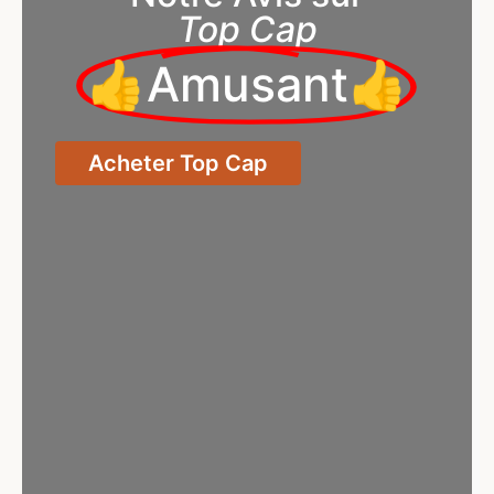
Top Cap
👍Amusant👍
Acheter Top Cap