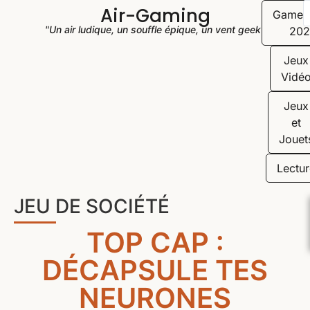
Air-Gaming
Game
"Un air ludique, un souffle épique, un vent geek"
202
Jeux
Vidé
Jeux
et
Jouet
Lectur
JEU DE SOCIÉTÉ
TOP CAP :
DÉCAPSULE TES
NEURONES