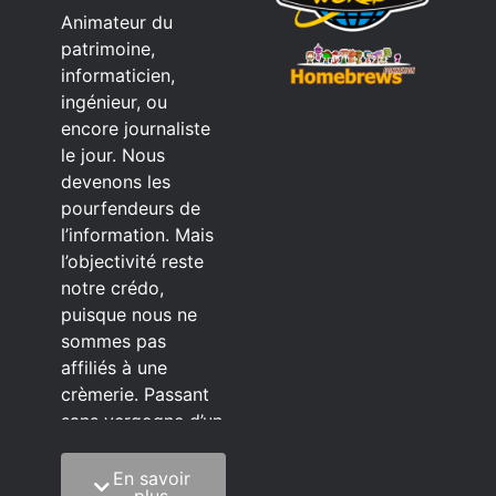
Animateur du
patrimoine,
informaticien,
ingénieur, ou
encore journaliste
le jour. Nous
devenons les
pourfendeurs de
l’information. Mais
l’objectivité reste
notre crédo,
puisque nous ne
sommes pas
affiliés à une
crèmerie. Passant
sans vergogne d’un
éditeur à l’autre.
En savoir
C’est quoi notre