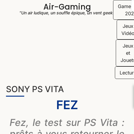
Air-Gaming
Game
"Un air ludique, un souffle épique, un vent geek"
202
Jeux
Vidé
Jeux
et
Jouet
Lectur
SONY PS VITA
FEZ
Fez, le test sur PS Vita :
prêts à vous retourner le