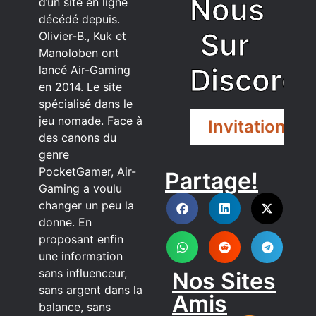
Nous
d’un site en ligne
décédé depuis.
Sur
Olivier-B., Kuk et
Manoloben ont
Discord
lancé Air-Gaming
en 2014. Le site
spécialisé dans le
jeu nomade. Face à
Invitation
des canons du
genre
PocketGamer, Air-
Partage!
DISCORD
Gaming a voulu
changer un peu la
donne. En
proposant enfin
une information
sans influenceur,
Nos Sites
sans argent dans la
Amis
balance, sans