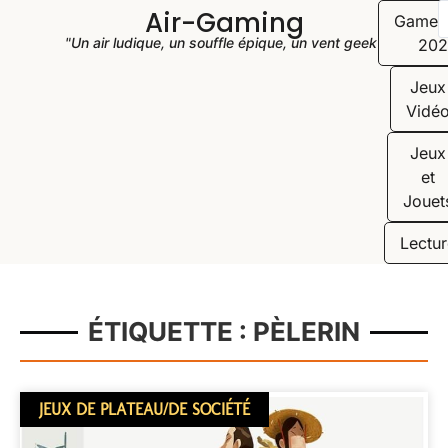
Air-Gaming
Game
"Un air ludique, un souffle épique, un vent geek"
202
Jeux
Vidé
Jeux
et
Jouet
Lectur
ÉTIQUETTE : PÈLERIN
JEUX DE PLATEAU/DE SOCIÉTÉ