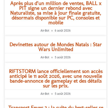
Après plus d’un million de ventes, BALL x
PIT signe un dernier rebond avec
Naturaliste, sa mise à jour finale gratuite,
désormais disponible sur PC, consoles et
mobile
Air-Bot
6 août 2026
Devinettes autour de Mondes Natals : Star
Wars Unlimited
Air-Bot
5 août 2026
RIFTSTORM lance officiellement son accès
anticipé le 11 août 2026, avec une nouvelle
bande-annonce de gameplay et des détails
sur les prix.
Air-Bot
5 août 2026
Transport Fever 3 : la suite du best-seller se