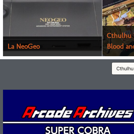
Dans les pas d’une Étoile :
Cthulhu 
La NeoGeo
Les...
Blood an
Copa Cit
Cthulhu