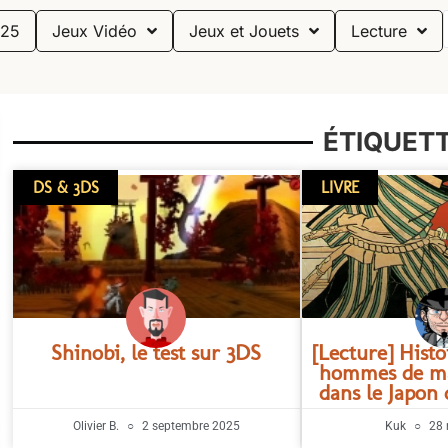
25
Jeux Vidéo
Jeux et Jouets
Lecture
ÉTIQUETT
DS & 3DS
LIVRE
Shinobi, le test sur 3DS
[Lecture] Histo
hommes de ma
dans le Japon
Olivier B.
2 septembre 2025
Kuk
28 