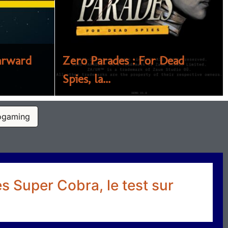
tarward
Zero Parades : For Dead
 of Rain
Aïbo Art Auction
Spies, la...
ogaming
s Super Cobra, le test sur