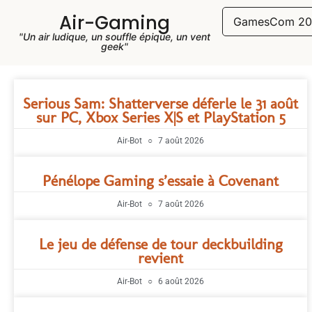
Air-Gaming
GamesCom 20
"Un air ludique, un souffle épique, un vent
geek"
Serious Sam: Shatterverse déferle le 31 août
sur PC, Xbox Series X|S et PlayStation 5
Air-Bot
7 août 2026
Pénélope Gaming s’essaie à Covenant
Air-Bot
7 août 2026
Le jeu de défense de tour deckbuilding
revient
Air-Bot
6 août 2026