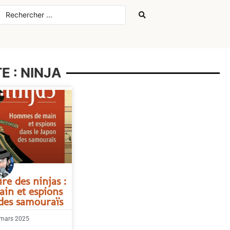
E : NINJA
ire des ninjas :
in et espions
 des samouraïs
mars 2025