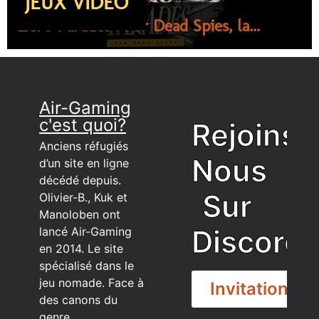
JEUX VIDÉO
Zero Parades : For Dead Spies, la...
Air-Gaming
c'est quoi?
Rejoins
Anciens réfugiés
Nous
d’un site en ligne
décédé depuis.
Sur
Olivier-B., Kuk et
Manoloben ont
Discord
lancé Air-Gaming
en 2014. Le site
spécialisé dans le
jeu nomade. Face à
Invitation
des canons du
genre