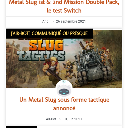
Metal Slug 1st & 2nd Mission Double Pack,
le test Switch
Angi
26 septembre 2021
[AIR-BOT] COMMUNIQUÉ OU PRESQUE
Un Metal Slug sous forme tactique
annoncé
Air-Bot
10 juin 2021