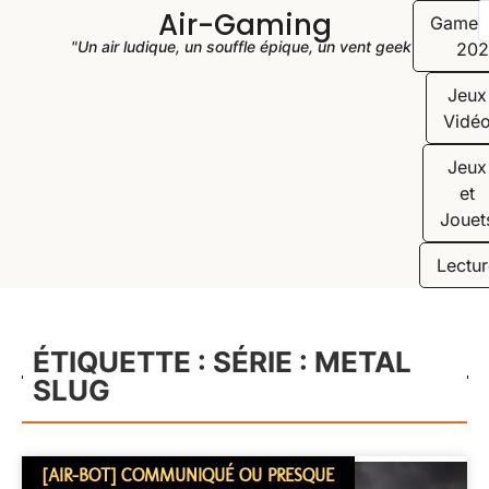
Air-Gaming
Game
"Un air ludique, un souffle épique, un vent geek"
202
Jeux
Vidé
Jeux
et
Jouet
Lectur
ÉTIQUETTE : SÉRIE : METAL
SLUG
[AIR-BOT] COMMUNIQUÉ OU PRESQUE