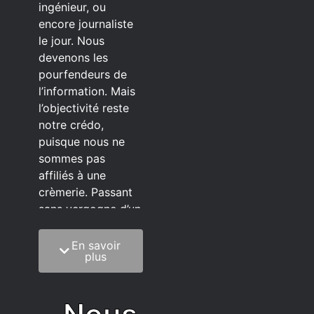
ingénieur, ou
encore journaliste
le jour. Nous
devenons les
pourfendeurs de
l’information. Mais
l’objectivité reste
notre crédo,
puisque nous ne
sommes pas
affiliés à une
crèmerie. Passant
sans vergogne d’un
éditeur à l’autre.
En savoir
C’est quoi notre
plus
méthode?
On mélange la
sagesse de la