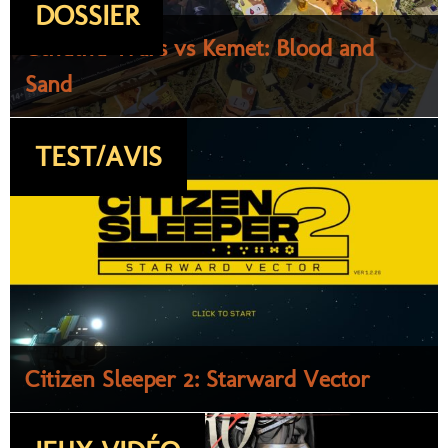
DOSSIER
Cthulhu Wars vs Kemet: Blood and
Sand
TEST/AVIS
Citizen Sleeper 2: Starward Vector