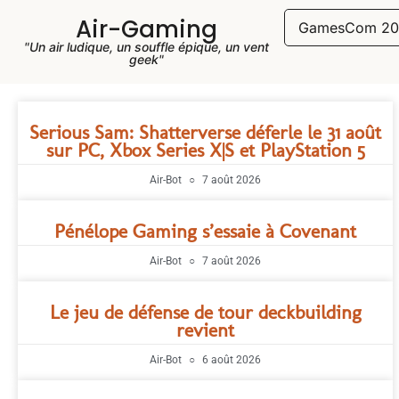
Air-Gaming
GamesCom 20
"Un air ludique, un souffle épique, un vent
geek"
Serious Sam: Shatterverse déferle le 31 août
sur PC, Xbox Series X|S et PlayStation 5
Air-Bot
7 août 2026
Pénélope Gaming s’essaie à Covenant
Air-Bot
7 août 2026
Le jeu de défense de tour deckbuilding
revient
Air-Bot
6 août 2026