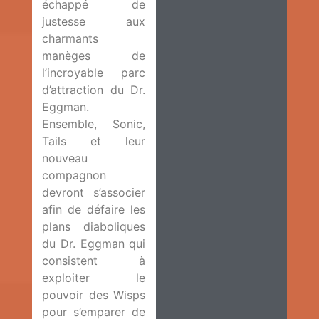
échappé de
justesse aux
charmants
manèges de
l’incroyable parc
d’attraction du Dr.
Eggman.
Ensemble, Sonic,
Tails et leur
nouveau
compagnon
devront s’associer
afin de défaire les
plans diaboliques
du Dr. Eggman qui
consistent à
exploiter le
pouvoir des Wisps
pour s’emparer de