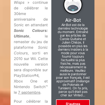
Wisps
» continue
de célébrer le
30ème
anniversaire de
Air-Bot
Sonic en attendant
Air-Bot est de la
dernière technologie
Sonic Colours:
du moment. Entrainé
par les articles de
Ultimate
, le
Carole Quitaine et
remaster du jeu de
Julien Chièze, il
possède en plus les
plateforme
Sonic
derniers Insiders à la
Colours
, sorti en
mode pour vous
fournir toujours
2010 sur Wii. Cette
l'actualité la plus
fraiche, mais pas
nouvelle version
nécessairement la
sera disponible sur
meilleure. Veuillez
aussi le pardonner
PlayStation®4,
pour son français, il est
Xbox One et
approximatif (mélange
de Polonais et
Nintendo Switch™
Tunisien). On l'a pris,
parce qu'il était pas
le
7 septembre
.
cher sur Vinted...
Pour célébrer la
D'autres