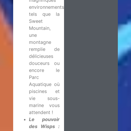
environnements
tels que la
Sweet
Mountain,
une
montagne
remplie de
délicieuses
douceurs ou
encore le
Parc
Aquatique où
piscines et
vie sous-
marine vous
attendent !
Le pouvoir
des Wisps
: