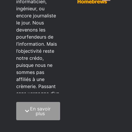
informaticien,
ingénieur, ou
encore journaliste
le jour. Nous
devenons les
pourfendeurs de
l’information. Mais
l’objectivité reste
notre crédo,
puisque nous ne
sommes pas
affiliés à une
crèmerie. Passant
sans vergogne d’un
éditeur à l’autre.
En savoir
C’est quoi notre
plus
méthode?
On mélange la