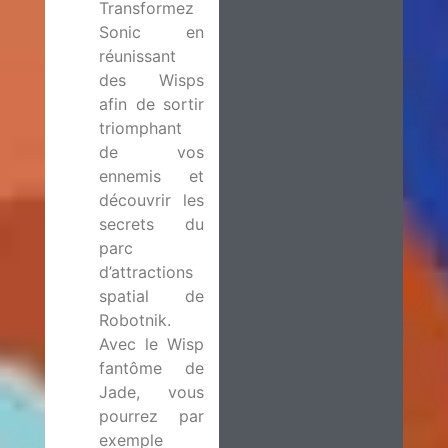
Transformez
Sonic en
réunissant
des Wisps
afin de sortir
triomphant
de vos
ennemis et
découvrir les
secrets du
parc
d’attractions
spatial de
Robotnik.
Avec le Wisp
fantôme de
Jade, vous
pourrez par
exemple