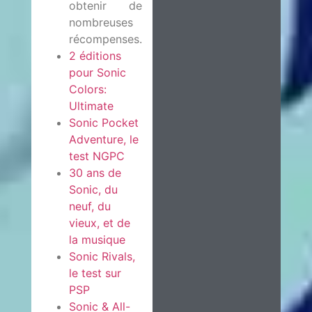
obtenir de
nombreuses
récompenses.
2 éditions
pour Sonic
Colors:
Ultimate
Sonic Pocket
Adventure, le
test NGPC
30 ans de
Sonic, du
neuf, du
vieux, et de
la musique
Sonic Rivals,
le test sur
PSP
Sonic & All-