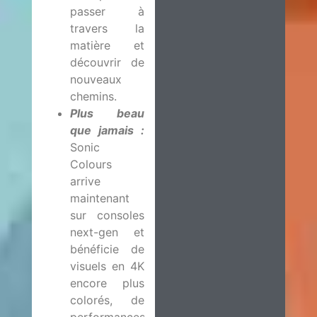
passer à
travers la
matière et
découvrir de
nouveaux
chemins.
Plus beau
que jamais
:
Sonic
Colours
arrive
maintenant
sur consoles
next-gen et
bénéficie de
visuels en 4K
encore plus
colorés, de
performances