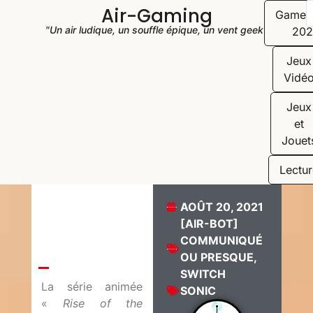
Air-Gaming
Game
"Un air ludique, un souffle épique, un vent geek"
202
Jeux
Vidé
Jeux
et
Jouet
Lectur
AOÛT 20, 2021
[AIR-BOT]
COMMUNIQUÉ
OU PRESQUE
,
SWITCH
La série animée
SONIC
«
Rise of the