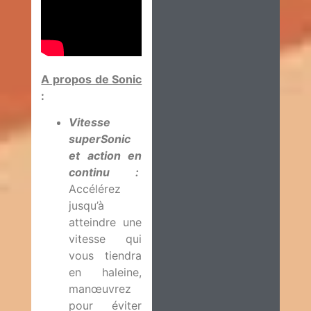
A propos de Sonic
:
Vitesse
superSonic
et action en
continu
:
Accélérez
jusqu’à
atteindre une
vitesse qui
vous tiendra
en haleine,
manœuvrez
pour éviter