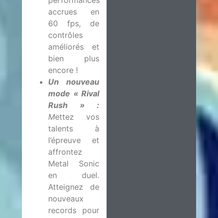
accrues en
60 fps, de
contrôles
améliorés et
bien plus
encore !
Un nouveau
mode
«
Rival
Rush
»
:
M
ettez vos
talents à
l’épreuve et
affrontez
Metal Sonic
en duel.
Atteignez de
nouveaux
records pour