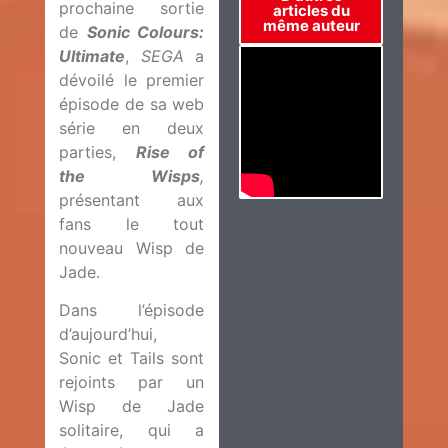
prochaine sortie
articles du
même auteur
de
Sonic Colours:
Ultimate
,
SEGA
a
dévoilé le premier
épisode de sa web
série en deux
parties,
Rise of
the Wisps
,
présentant aux
fans le tout
nouveau Wisp de
Jade.
Dans l’épisode
d’aujourd’hui,
Sonic et Tails sont
rejoints par un
Wisp de Jade
solitaire, qui a