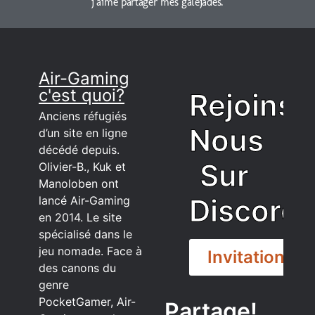
j’aime partager mes galéjades.
Air-Gaming
c'est quoi?
Rejoins
Anciens réfugiés
Nous
d’un site en ligne
décédé depuis.
Sur
Olivier-B., Kuk et
Manoloben ont
Discord
lancé Air-Gaming
en 2014. Le site
spécialisé dans le
jeu nomade. Face à
Invitation
des canons du
genre
PocketGamer, Air-
Partage!