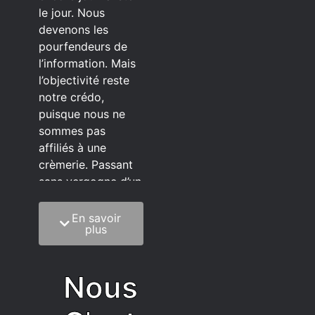
le jour. Nous
devenons les
pourfendeurs de
l’information. Mais
l’objectivité reste
notre crédo,
puisque nous ne
sommes pas
affiliés à une
crèmerie. Passant
sans vergogne d’un
éditeur à l’autre.
En savoir
C’est quoi notre
plus
méthode?
On mélange la
Nous
sagesse de la
vieillesse à une