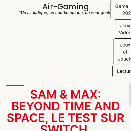
Air-Gaming
Game
"Un air ludique, un souffle épique, un vent geek"
202
Jeux
Vidé
Jeux
et
Jouet
Lectur
SAM & MAX:
BEYOND TIME AND
SPACE, LE TEST SUR
SWITCH.