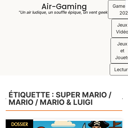
Air-Gaming
Game
"Un air ludique, un souffle épique, un vent geek"
202
Jeux
Vidé
Jeux
et
Jouet
Lectur
ÉTIQUETTE : SUPER MARIO /
MARIO / MARIO & LUIGI
DOSSIER