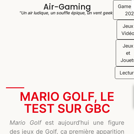
Air-Gaming
Game
"Un air ludique, un souffle épique, un vent geek"
202
Jeux
Vidé
Jeux
et
Jouet
Lectur
MARIO GOLF, LE
TEST SUR GBC
Mario Golf
est aujourd’hui une figure
des jeux de Golf, ça première apparition