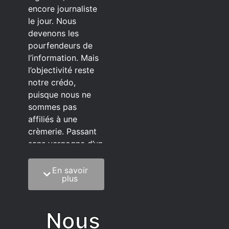
encore journaliste
le jour. Nous
devenons les
pourfendeurs de
l’information. Mais
l’objectivité reste
notre crédo,
puisque nous ne
sommes pas
affiliés à une
crèmerie. Passant
sans vergogne d’un
éditeur à l’autre.
En savoir
C’est quoi notre
plus
méthode?
On mélange la
Nous
sagesse de la