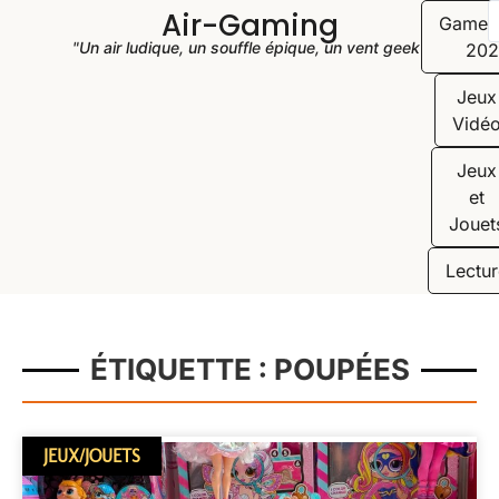
Air-Gaming
Game
"Un air ludique, un souffle épique, un vent geek"
202
Jeux
Vidé
Jeux
et
Jouet
Lectur
ÉTIQUETTE : POUPÉES
JEUX/JOUETS