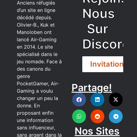
Anciens réfugiés
Nous
d’un site en ligne
décédé depuis.
Sur
Olivier-B., Kuk et
Manoloben ont
Discord
lancé Air-Gaming
en 2014. Le site
spécialisé dans le
jeu nomade. Face à
Invitation
des canons du
genre
PocketGamer, Air-
Partage!
DISCORD
Gaming a voulu
changer un peu la
donne. En
proposant enfin
une information
sans influenceur,
Nos Sites
sans argent dans la