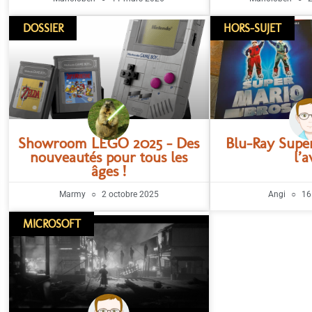
DOSSIER
HORS-SUJET
Showroom LEGO 2025 – Des
Blu-Ray Supe
nouveautés pour tous les
l’a
âges !
Marmy
2 octobre 2025
Angi
16 
MICROSOFT