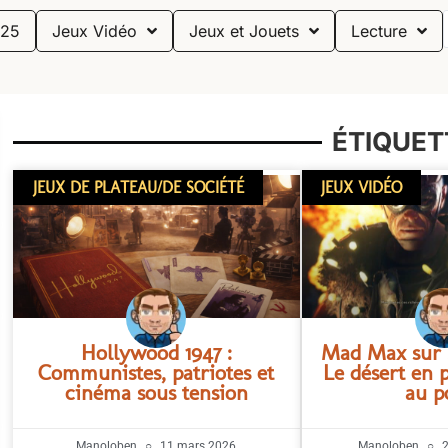
25
Jeux Vidéo
Jeux et Jouets
Lecture
ÉTIQUETT
JEUX DE PLATEAU/DE SOCIÉTÉ
JEUX VIDÉO
Hollywood 1947 :
Mad Max sur 
Communistes, patriotes et
Le désert en 
cinéma sous tension
au p
Manoloben
11 mars 2026
Manoloben
2