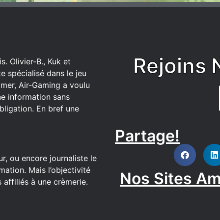
Rejoins 
. Olivier-B., Kuk et
 spécialisé dans le jeu
mer, Air-Gaming a voulu
ne information sans
bligation. En bref une
Partage!
DISCORD
r, ou encore journaliste le
ation. Mais l’objectivité
Nos Sites Am
affiliés à une crèmerie.