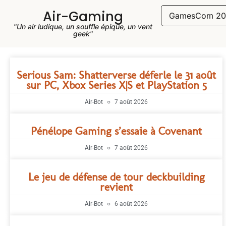
Air-Gaming
GamesCom 20
"Un air ludique, un souffle épique, un vent
geek"
Serious Sam: Shatterverse déferle le 31 août
sur PC, Xbox Series X|S et PlayStation 5
Air-Bot
7 août 2026
Pénélope Gaming s’essaie à Covenant
Air-Bot
7 août 2026
Le jeu de défense de tour deckbuilding
revient
Air-Bot
6 août 2026