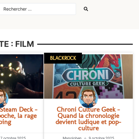
E : FILM
BLACKROCK
Steam Deck –
Chroni Culture Geek –
poche, la rage
Quand la chronologie
oing
devient ludique et pop-
culture
7 octobre 2025
Manoloben
9 octobre 2025