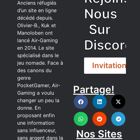
Anciens réfugiés
Nous
d’un site en ligne
décédé depuis.
Sur
Olivier-B., Kuk et
Manoloben ont
Discord
lancé Air-Gaming
en 2014. Le site
spécialisé dans le
jeu nomade. Face à
Invitation
des canons du
genre
PocketGamer, Air-
Partage!
DISCORD
Gaming a voulu
changer un peu la
donne. En
proposant enfin
une information
sans influenceur,
Nos Sites
sans argent dans la