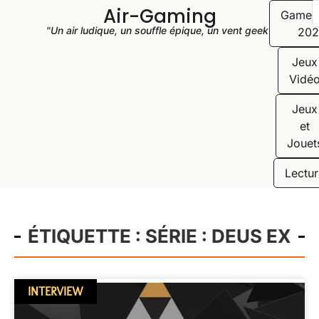
Air-Gaming
Game
"Un air ludique, un souffle épique, un vent geek"
202
Jeux
Vidé
Jeux
et
Jouet
Lectur
ÉTIQUETTE : SÉRIE : DEUS EX
INTERVIEW