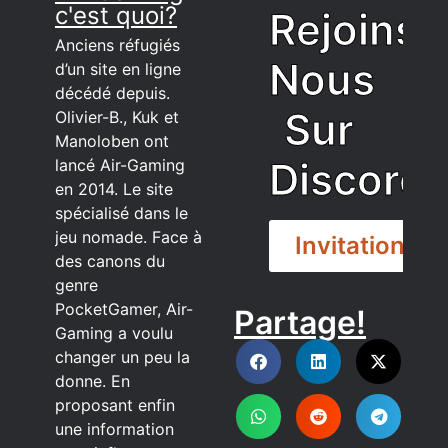
c'est quoi?
Rejoins
Anciens réfugiés
Nous
d’un site en ligne
décédé depuis.
Sur
Olivier-B., Kuk et
Manoloben ont
Discord
lancé Air-Gaming
en 2014. Le site
spécialisé dans le
jeu nomade. Face à
Invitation
des canons du
genre
PocketGamer, Air-
Partage!
DISCORD
Gaming a voulu
changer un peu la
donne. En
proposant enfin
une information