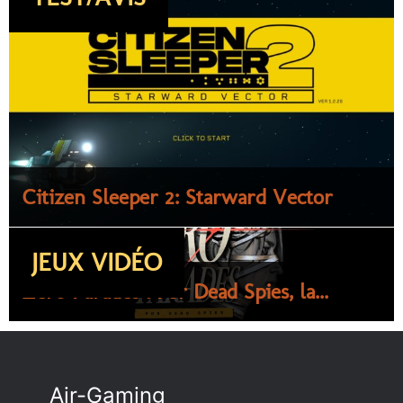
Citizen Sleeper 2: Starward Vector
JEUX VIDÉO
Zero Parades : For Dead Spies, la...
Air-Gaming