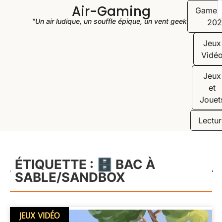
Air-Gaming
Game
"Un air ludique, un souffle épique, un vent geek"
202
Jeux
Vidé
Jeux
et
Jouet
Lectur
ÉTIQUETTE : 🗄️ BAC À
SABLE/SANDBOX
JEUX VIDÉO