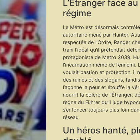
L’Étranger face a
régime
Le Métro est désormais contrôlé
autoritaire mené par Hunter. Autr
respectée de l’Ordre, Ranger che
trahi l’idéal qu’il prétendait défe
protagoniste de Metro 2039, Hu
l’incarnation même de l’ennemi. L
voulait bastion et protection, il
des ruines et des slogans, tand
façonne la peur et étouffe la vér
nourrit la colère de l’Étranger, d
règne du Führer qu’il juge hypocr
s’enfoncer toujours plus loin dan
réseau.
Un héros hanté, p