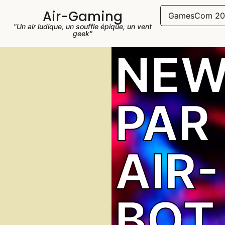
Air-Gaming
GamesCom 20
"Un air ludique, un souffle épique, un vent
geek"
NEW
PAR
AIR-
BOT