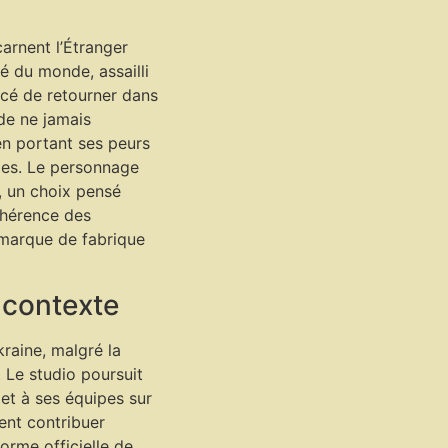
arnent l’Étranger
ré du monde, assailli
rcé de retourner dans
 de ne jamais
 en portant ses peurs
les. Le personnage
, un choix pensé
ohérence des
, marque de fabrique
 contexte
raine, malgré la
. Le studio poursuit
 et à ses équipes sur
tent contribuer
orme officielle de