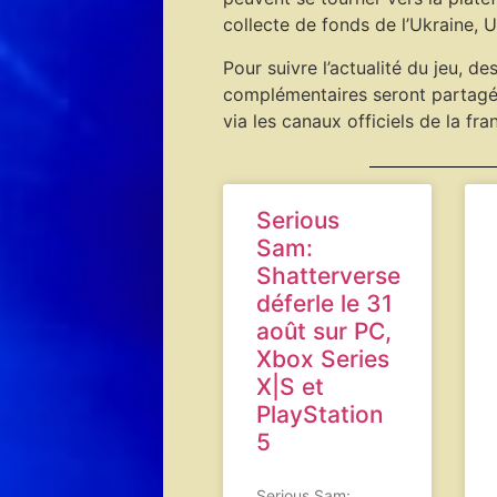
collecte de fonds de l’Ukraine, 
Pour suivre l’actualité du jeu, de
complémentaires seront partag
via les canaux officiels de la fra
Serious
Sam:
Shatterverse
déferle le 31
août sur PC,
Xbox Series
X|S et
PlayStation
5
Serious Sam: