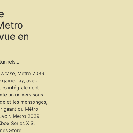
e
Metro
évue en
 tunnels…
owcase, Metro 2039
de gameplay, avec
ces intégralement
nte un univers sous
de et les mensonges,
dirigeant du Métro
uvoir. Metro 2039
Xbox Series X|S,
mes Store.