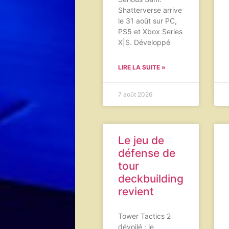
Shatterverse arrive
le 31 août sur PC,
PS5 et Xbox Series
X|S. Développé
LIRE LA SUITE »
7 août 2026
Le jeu de
défense de
tour
deckbuilding
revient
Tower Tactics 2
dévoilé : le