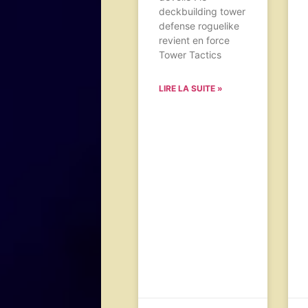
deckbuilding tower
defense roguelike
revient en force
Tower Tactics
LIRE LA SUITE »