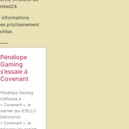
United24.
s informations
ées prochainement
nchise.
Pénélope
Gaming
s’essaie à
Covenant
Pénélope Gaming
s’attaque à
« Covenant », le
dernier jeu d’IELLO
Découvrez
« Covenant », le
nouveau jeu expert