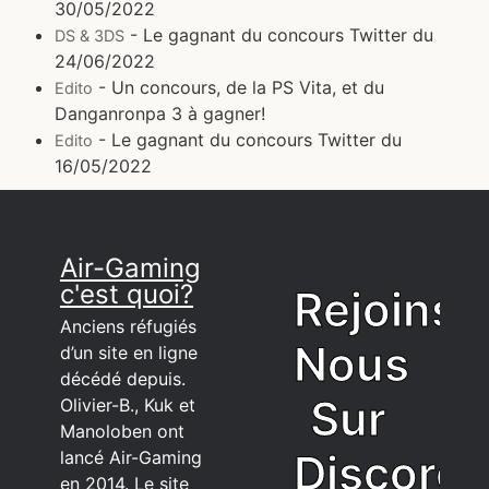
30/05/2022
- Le gagnant du concours Twitter du
DS & 3DS
24/06/2022
- Un concours, de la PS Vita, et du
Edito
Danganronpa 3 à gagner!
- Le gagnant du concours Twitter du
Edito
16/05/2022
Air-Gaming
c'est quoi?
Rejoins
Anciens réfugiés
Nous
d’un site en ligne
décédé depuis.
Sur
Olivier-B., Kuk et
Manoloben ont
Discord
lancé Air-Gaming
en 2014. Le site