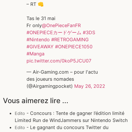
– RT 👊
Tas le 31 mai
Fr only
@OnePieceFanFR
#ONEPIECEカードゲーム
#3DS
#Nintendo
#RETROGAMING
#GIVEAWAY
#ONEPIECE1050
#Manga
pic.twitter.com/0koP5JCU07
— Air-Gaming.com – pour l'actu
des joueurs nomades
(@Airgamingpocket)
May 26, 2022
Vous aimerez lire ...
- Concours : Tente de gagner l’édition limité
Edito
Limited Run de WindJammers sur Nintendo Switch
- Le gagnant du concours Twitter du
Edito