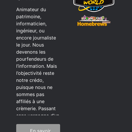
Animateur du
patrimoine,
informaticien,
ingénieur, ou
encore journaliste
le jour. Nous
devenons les
pourfendeurs de
l’information. Mais
l’objectivité reste
notre crédo,
puisque nous ne
sommes pas
affiliés à une
crèmerie. Passant
sans vergogne d’un
éditeur à l’autre.
En savoir