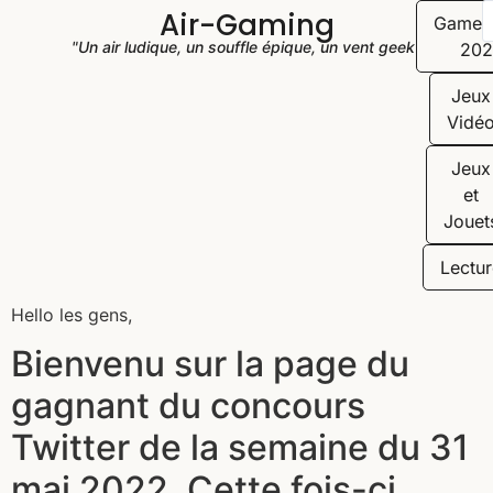
Air-Gaming
Game
"Un air ludique, un souffle épique, un vent geek"
202
Jeux
Vidé
Jeux
et
Jouet
Lectur
Hello les gens,
Bienvenu sur la page du
gagnant du concours
Twitter de la semaine du 31
mai 2022. Cette fois-ci