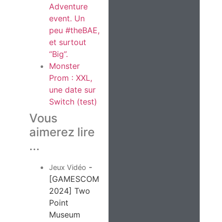
Adventure
event. Un
peu #theBAE,
et surtout
“Big”.
Monster
Prom : XXL,
une date sur
Switch (test)
Vous
aimerez lire
...
-
Jeux Vidéo
[GAMESCOM
2024] Two
Point
Museum