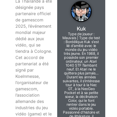
La Thaïlande a été
désignée pays
partenaire officiel
de gamescom
2025, l’événement
Kuk
mondial majeur
Type de joueur :
Mauvais | Type de test
dédié aux jeux
: Bordélique Kuk s'est
vidéo, qui se
lié d'amitié avec le
monde du jeu vidéo
tiendra à Cologne.
très jeune. En 1988, il
Cet accord de
possède son premier
ordinateur, un Atari
partenariat a été
1040 STF flambant
neuf. Et Atari ne le
signé par
quittera plus jamais…
Koelnmesse,
Durant les années
suivantes, il s'intéresse
l’organisateur de
tour à tour à la Nec
gamescom,
GT, à la NeoGeo
Pocket et à sa petite
l’association
soeur, la déclinaison
Color, qui le font
allemande des
rentrer dans le jeu
industries du jeu
vidéo portable.
Passionné d’histoire et
vidéo (game) et le
de littérature, il