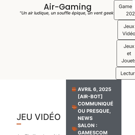
Air-Gaming
Game
"Un air ludique, un souffle épique, un vent geek"
202
Jeux
Vidé
Jeux
et
Jouet
Lectur
AVRIL 6, 2025
[AIR-BOT]
COMMUNIQUÉ
OU PRESQUE
,
JEU VIDÉO
NEWS
SALON :
GAMESCOM