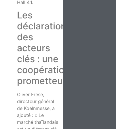
Hall 4.1.
Les
déclarations
des
acteurs
clés : une
coopération
prometteuse
Oliver Frese,
directeur général
de Koelnmesse, a
ajouté : « Le
marché thaïlandais
est un élément clé,