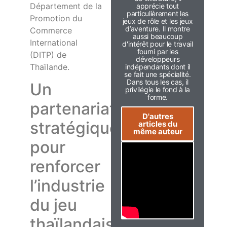
Département de la
apprécie tout
particulièrement les
Promotion du
jeux de rôle et les jeux
d’aventure. Il montre
Commerce
aussi beaucoup
International
d'intérêt pour le travail
fourni par les
(DITP) de
développeurs
Thaïlande.
indépendants dont il
se fait une spécialité.
Dans tous les cas, il
Un
privilégie le fond à la
forme.
partenariat
D'autres
stratégique
articles du
même auteur
pour
renforcer
l’industrie
du jeu
thaïlandaise