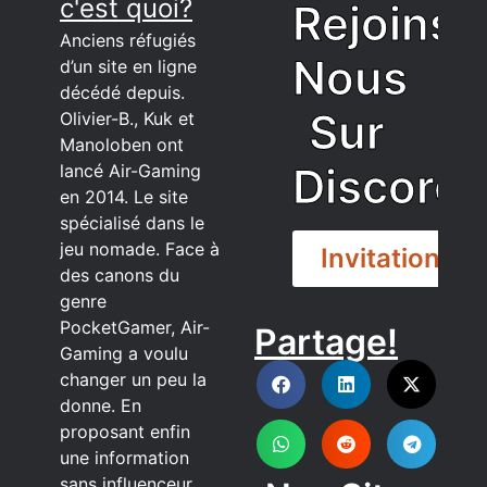
c'est quoi?
Rejoins
Anciens réfugiés
Nous
d’un site en ligne
décédé depuis.
Sur
Olivier-B., Kuk et
Manoloben ont
Discord
lancé Air-Gaming
en 2014. Le site
spécialisé dans le
jeu nomade. Face à
Invitation
des canons du
genre
PocketGamer, Air-
Partage!
DISCORD
Gaming a voulu
changer un peu la
donne. En
proposant enfin
une information
sans influenceur,