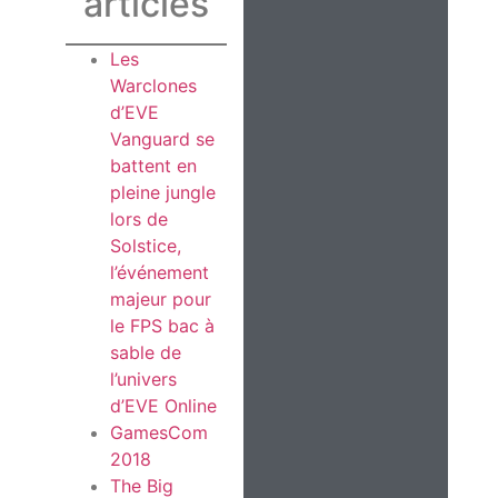
articles
Les
Warclones
d’EVE
Vanguard se
battent en
pleine jungle
lors de
Solstice,
l’événement
majeur pour
le FPS bac à
sable de
l’univers
d’EVE Online
GamesCom
2018
The Big