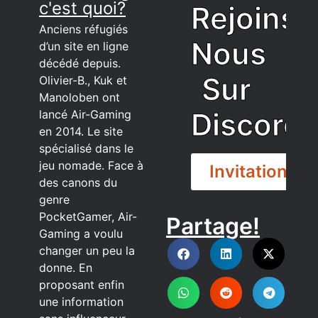
c'est quoi?
Rejoins
Anciens réfugiés
Nous
d’un site en ligne
décédé depuis.
Sur
Olivier-B., Kuk et
Manoloben ont
Discord
lancé Air-Gaming
en 2014. Le site
spécialisé dans le
jeu nomade. Face à
Invitation
des canons du
genre
PocketGamer, Air-
Partage!
DISCORD
Gaming a voulu
changer un peu la
donne. En
proposant enfin
une information