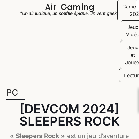
Air-Gaming
Game
"Un air ludique, un souffle épique, un vent geek"
202
Jeux
Vidé
Jeux
et
Jouet
Lectur
PC
[DEVCOM 2024]
SLEEPERS ROCK
« Sleepers Rock »
est un jeu d’aventure