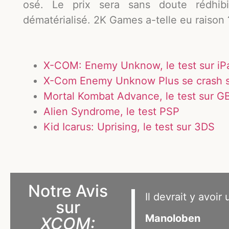
osé. Le prix sera sans doute rédhibi
dématérialisé. 2K Games a-telle eu raison 
X-COM: Enemy Unknow, le test sur iP
X-Com Enemy Unknow Plus se crash s
Mortal Kombat Advance, le test sur G
Alien Syndrome, le test PSP
Kid Icarus: Uprising, le test sur 3DS
Notre Avis
Il devrait y avoir
sur
Manoloben
XCOM: