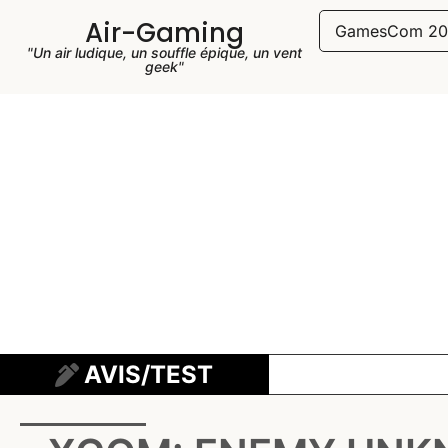
Air-Gaming
GamesCom 20
"Un air ludique, un souffle épique, un vent
geek"
AVIS/TEST