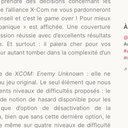
si prendre des décisions concernant les
 de l’alliance X-Com ne vous pardonneront
nseil et c’est le
game over
! Pour mieux
À
 panique » est affichée. Une couverture
mission réussie avec d’excellents résultats
@
e. Et surtout : il paiera cher pour vos
A
#
our autant tomber dans la complexité d’un
#
♬
le de
XCOM: Enemy Unknown
: elle ne
au jeu original. Le seul élément que nous
rents niveaux de difficultés proposés : le
s de notion de hasard disponible pour les
 que d’option de désactivation de la
 bien que sans cette dernière option, le
e même sur quatre niveaux de difficulté