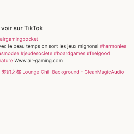
 voir sur TikTok
airgamingpocket
vec le beau temps on sort les jeux mignons!
#harmonies
asmodee
#jeudesociete
#boardgames
#feelgood
nature
Www.air-gaming.com
 梦幻之都 Lounge Chill Background - CleanMagicAudio