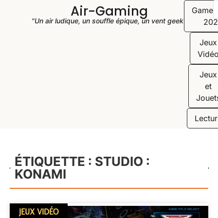
Air-Gaming
Game
"Un air ludique, un souffle épique, un vent geek"
202
Jeux
Vidé
Jeux
et
Jouet
Lectur
ÉTIQUETTE : STUDIO :
KONAMI
JEUX VIDÉO