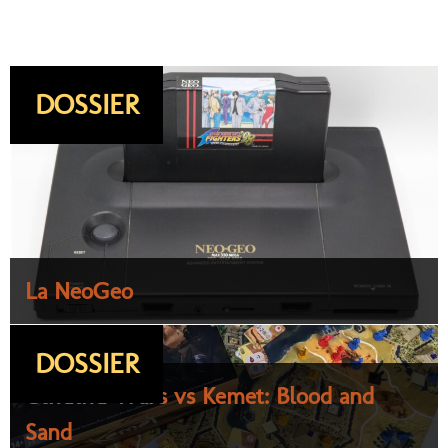
DOSSIER
La NeoGeo
DOSSIER
Cthulhu Wars vs Kemet: Blood and
Sand