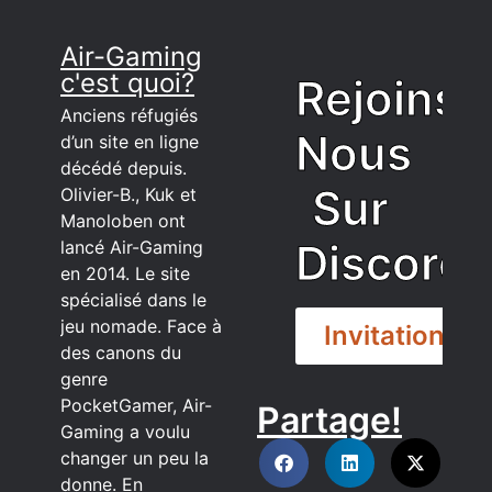
Air-Gaming
c'est quoi?
Rejoins
Anciens réfugiés
Nous
d’un site en ligne
décédé depuis.
Sur
Olivier-B., Kuk et
Manoloben ont
Discord
lancé Air-Gaming
en 2014. Le site
spécialisé dans le
jeu nomade. Face à
Invitation
des canons du
genre
PocketGamer, Air-
Partage!
DISCORD
Gaming a voulu
changer un peu la
donne. En