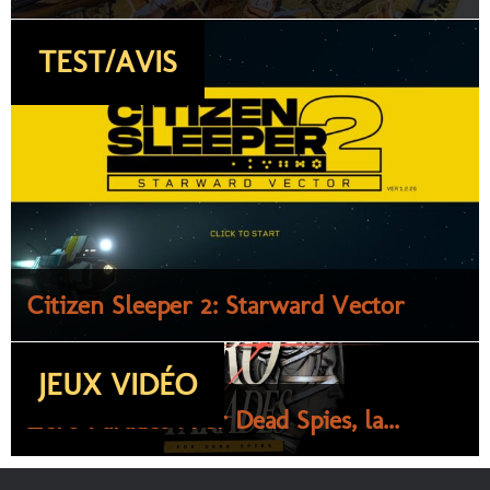
TEST/AVIS
Citizen Sleeper 2: Starward Vector
JEUX VIDÉO
Zero Parades : For Dead Spies, la...