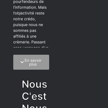
pourfendeurs de
l’information. Mais
l’objectivité reste
notre crédo,
puisque nous ne
sommes pas
affiliés à une
crèmerie. Passant
sans vergogne d’un
éditeur à l’autre.
En savoir
C’est quoi notre
plus
méthode?
On mélange la
Nous
sagesse de la
vieillesse à une
C'est
grosse dose
d’autodérision. On
est du pur produit