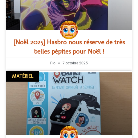
[Noël 2025] Hasbro nous réserve de très
belles pépites pour Noël !
Flo
7 octobre 2025
MATÉRIEL