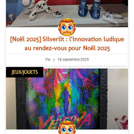
[Noël 2025] Silverlit : l’innovation ludique
au rendez-vous pour Noël 2025
Flo
18 septembre 2025
JEUX/JOUETS