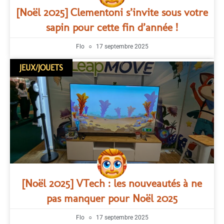
[Noël 2025] Clementoni s’invite sous votre
sapin pour cette fin d’année !
Flo
17 septembre 2025
JEUX/JOUETS
[Noël 2025] VTech : les nouveautés à ne
pas manquer pour Noël 2025
Flo
17 septembre 2025