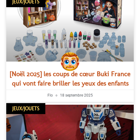
JEUX/JOUETS
[Noël 2025] les coups de cœur Buki France
qui vont faire briller les yeux des enfants
Flo
18 septembre 2025
JEUX/JOUETS