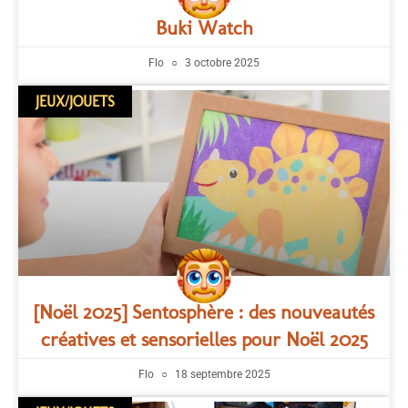
Buki Watch
Flo
3 octobre 2025
JEUX/JOUETS
[Noël 2025] Sentosphère : des nouveautés
créatives et sensorielles pour Noël 2025
Flo
18 septembre 2025