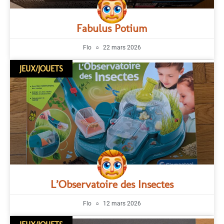
Fabulus Potium
Flo
22 mars 2026
JEUX/JOUETS
L’Observatoire des Insectes
Flo
12 mars 2026