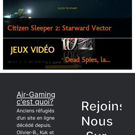
Citizen Sleeper 2: Starward Vector
JEUX VIDÉO
Zero Parades : For Dead Spies, la...
Air-Gaming
c'est quoi?
Rejoins
Anciens réfugiés
Nous
d’un site en ligne
décédé depuis.
Olivier-B., Kuk et