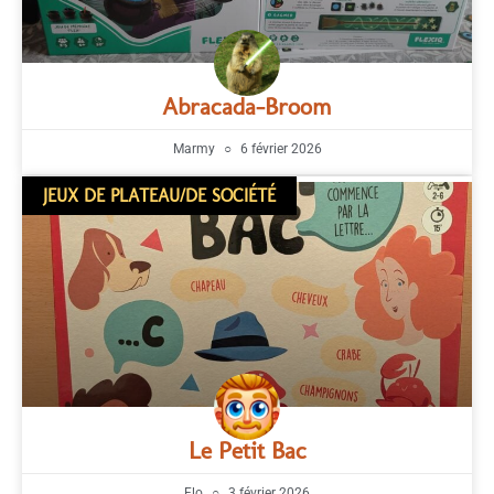
Abracada-Broom
Marmy
6 février 2026
JEUX DE PLATEAU/DE SOCIÉTÉ
Le Petit Bac
Flo
3 février 2026