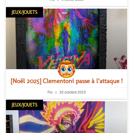
JEUX/JOUETS
[Noël 2025] Clementoni passe à l’attaque !
Flo
20 octobre 2025
JEUX/JOUETS