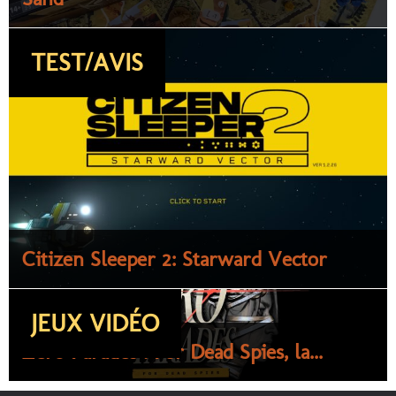
TEST/AVIS
Citizen Sleeper 2: Starward Vector
JEUX VIDÉO
Zero Parades : For Dead Spies, la...