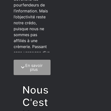
pourfendeurs de
l’information. Mais
l’objectivité reste
notre crédo,
puisque nous ne
sommes pas
affiliés à une
crèmerie. Passant
sans vergogne d’un
éditeur à l’autre.
En savoir
C’est quoi notre
plus
méthode?
On mélange la
Nous
sagesse de la
vieillesse à une
C'est
grosse dose
d’autodérision. On