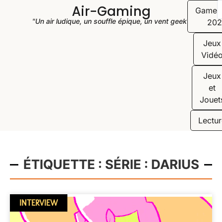
Air-Gaming
Game
"Un air ludique, un souffle épique, un vent geek"
202
Jeux
Vidé
Jeux
et
Jouet
Lectur
ÉTIQUETTE : SÉRIE : DARIUS
INTERVIEW