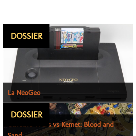
DOSSIER
La NeoGeo
DOSSIER
Cthulhu Wars vs Kemet: Blood and
Sand