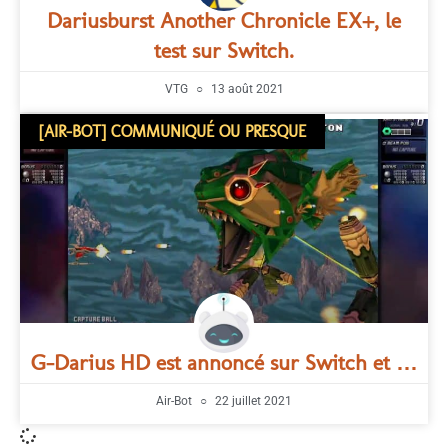
Dariusburst Another Chronicle EX+, le
test sur Switch.
VTG
13 août 2021
[AIR-BOT] COMMUNIQUÉ OU PRESQUE
G-Darius HD est annoncé sur Switch et …
Air-Bot
22 juillet 2021