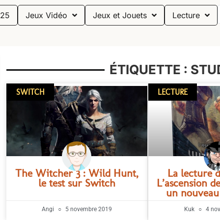
25
Jeux Vidéo
Jeux et Jouets
Lecture
ÉTIQUETTE : STU
SWITCH
LECTURE
The Witcher 3 : Wild Hunt,
La lecture
le test sur Switch
L’ascension d
un nouveau
Angi
5 novembre 2019
Kuk
4 no