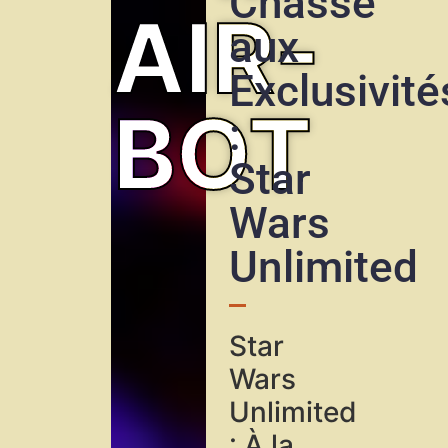
Chasse
AIR-
aux
Exclusivité
BOT
:
Star
Wars
Unlimited
Star
Wars
Unlimited
: À la