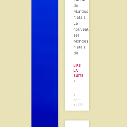
de
Mondes
Natals
Le
nouveau
set
Mondes
Natals
de
LIRE
LA
SUITE
»
5
août
2026