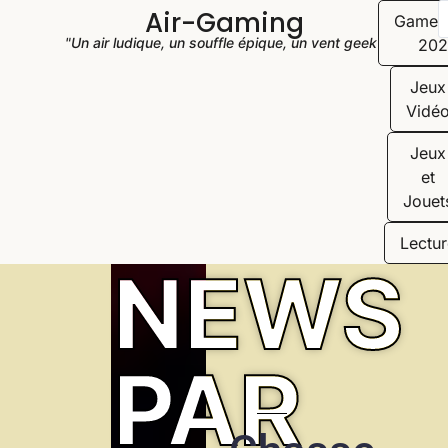
Air-Gaming
Game
"Un air ludique, un souffle épique, un vent geek"
202
Jeux
Vidé
Jeux
et
Jouet
Lectur
NEWS
PAR