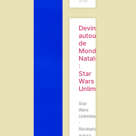
2026
Devinettes
autour
de
Mondes
Natals
:
Star
Wars
Unlimited
Star
Wars
Unlimited
:
Révélations
autour