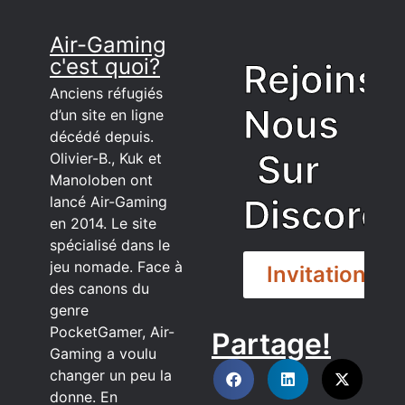
Air-Gaming
c'est quoi?
Rejoins
Anciens réfugiés
Nous
d’un site en ligne
décédé depuis.
Sur
Olivier-B., Kuk et
Manoloben ont
Discord
lancé Air-Gaming
en 2014. Le site
spécialisé dans le
jeu nomade. Face à
Invitation
des canons du
genre
PocketGamer, Air-
Partage!
DISCORD
Gaming a voulu
changer un peu la
donne. En