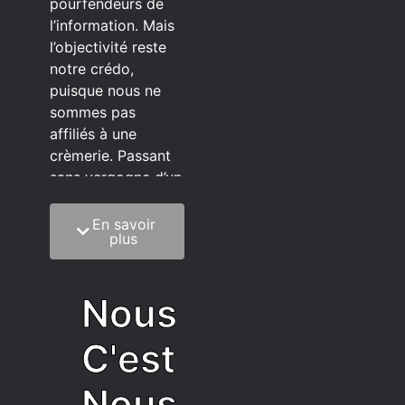
pourfendeurs de
l’information. Mais
l’objectivité reste
notre crédo,
puisque nous ne
sommes pas
affiliés à une
crèmerie. Passant
sans vergogne d’un
éditeur à l’autre.
En savoir
C’est quoi notre
plus
méthode?
On mélange la
Nous
sagesse de la
vieillesse à une
C'est
grosse dose
d’autodérision. On
Nous
est du pur produit