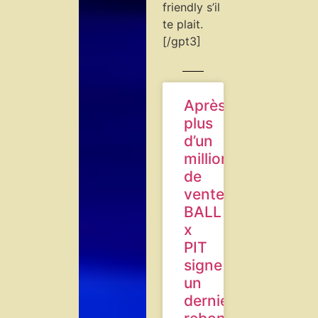
friendly s’il
te plait.
[/gpt3]
Après
plus
d’un
million
de
ventes,
BALL
x
PIT
signe
un
dernier