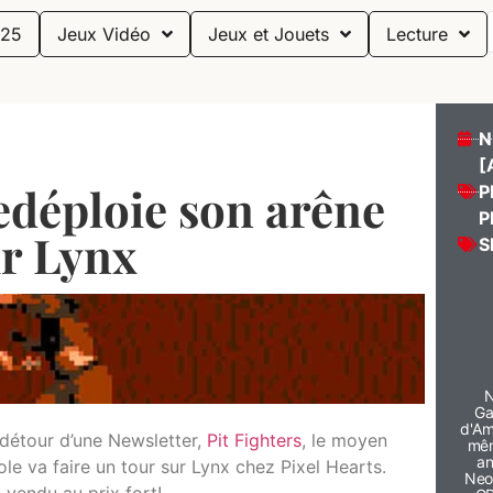
25
Jeux Vidéo
Jeux et Jouets
Lecture
N
[
redéploie son arêne
P
P
r Lynx
S
N
Ga
d'Am
 détour d’une Newsletter,
Pit Fighters
, le moyen
mêm
an
ole va faire un tour sur Lynx chez Pixel Hearts.
Neog
 vendu au prix fort!