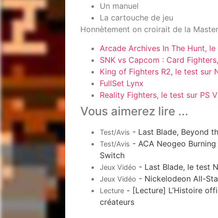
Un manuel
La cartouche de jeu
Honnètement on croirait de la Master
Arcade Archives In The Hunt, le 
SNK vs Capcom : Card Fighters,
King of Fighters R2, le test su
FullSet Lynx
Reality Fighters, le test sur PS V
Vous aimerez lire ...
- Last Blade, Beyond the
Test/Avis
- ACA Neogeo Burning Fi
Test/Avis
Switch
- Last Blade, le test
Jeux Vidéo
- Nickelodeon All-Sta
Jeux Vidéo
- [Lecture] L’Histoire off
Lecture
créateurs