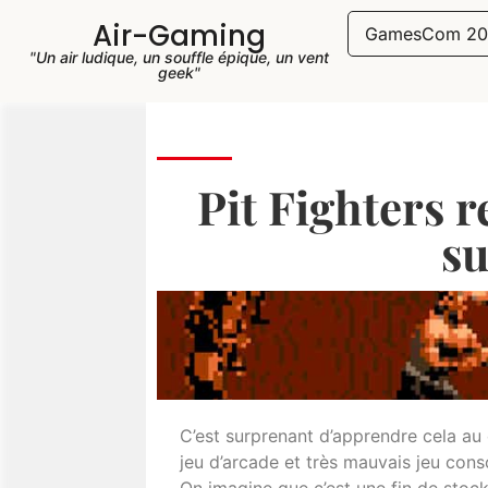
Air-Gaming
GamesCom 20
"Un air ludique, un souffle épique, un vent
geek"
Pit Fighters 
su
C’est surprenant d’apprendre cela au
jeu d’arcade et très mauvais jeu cons
On imagine que c’est une fin de stock