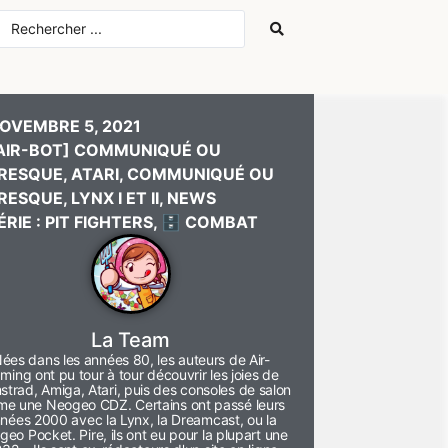
OVEMBRE 5, 2021
AIR-BOT] COMMUNIQUÉ OU
RESQUE
,
ATARI
,
COMMUNIQUÉ OU
RESQUE
,
LYNX I ET II
,
NEWS
ÉRIE : PIT FIGHTERS
,
🗄️ COMBAT
La Team
ées dans les années 80, les auteurs de Air-
ming ont pu tour à tour découvrir les joies de
strad, Amiga, Atari, puis des consoles de salon
e une Neogeo CDZ. Certains ont passé leurs
nées 2000 avec la Lynx, la Dreamcast, ou la
eo Pocket. Pire, ils ont eu pour la plupart une