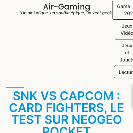
Air-Gaming
Game
"Un air ludique, un souffle épique, un vent geek"
202
Jeux
Vidé
Jeux
et
Jouet
Lectur
SNK VS CAPCOM :
CARD FIGHTERS, LE
TEST SUR NEOGEO
POCKET