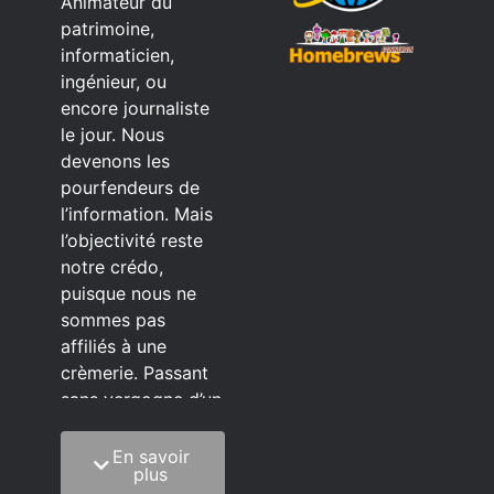
Animateur du
patrimoine,
informaticien,
ingénieur, ou
encore journaliste
le jour. Nous
devenons les
pourfendeurs de
l’information. Mais
l’objectivité reste
notre crédo,
puisque nous ne
sommes pas
affiliés à une
crèmerie. Passant
sans vergogne d’un
éditeur à l’autre.
En savoir
C’est quoi notre
plus