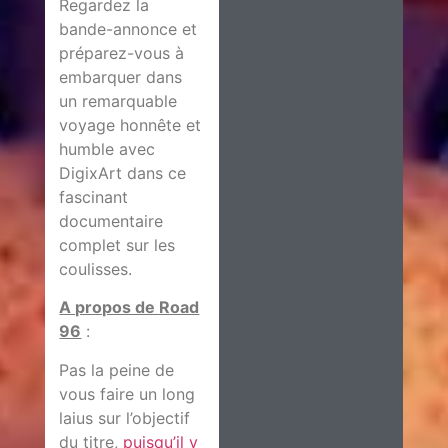
Regardez la
bande-annonce et
préparez-vous à
embarquer dans
un remarquable
voyage honnête et
humble avec
DigixArt dans ce
fascinant
documentaire
complet sur les
coulisses.
A propos de Road
96
:
Pas la peine de
vous faire un long
laius sur l’objectif
du titre,
puisqu’il y