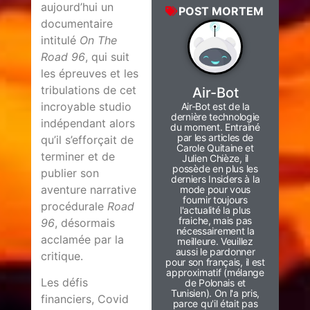
aujourd’hui un
POST MORTEM
documentaire
intitulé
On The
Road 96
, qui suit
les épreuves et les
tribulations de cet
Air-Bot
incroyable studio
Air-Bot est de la
dernière technologie
indépendant alors
du moment. Entrainé
par les articles de
qu’il s’efforçait de
Carole Quitaine et
terminer et de
Julien Chièze, il
possède en plus les
publier son
derniers Insiders à la
aventure narrative
mode pour vous
fournir toujours
procédurale
Road
l'actualité la plus
fraiche, mais pas
96
, désormais
nécessairement la
acclamée par la
meilleure. Veuillez
aussi le pardonner
critique.
pour son français, il est
approximatif (mélange
Les défis
de Polonais et
Tunisien). On l'a pris,
financiers, Covid
parce qu'il était pas