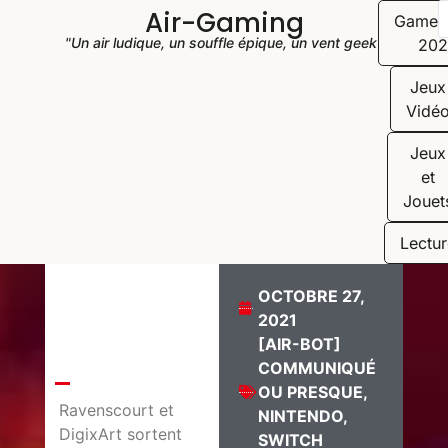
Air-Gaming
Game
"Un air ludique, un souffle épique, un vent geek"
202
Jeux
Vidé
Jeux
et
Jouet
Lectur
OCTOBRE 27,
2021
[AIR-BOT]
COMMUNIQUÉ
OU PRESQUE
,
Ravenscourt et
NINTENDO
,
DigixArt sortent
SWITCH