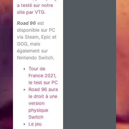
a testé sur notre
site par VTG.
Road 96
est
disponible sur PC
via Steam, Epic et
GOG, mais
également sur
Nintendo Switch.
Tour de
France 2021,
le test sur PC
Road 96 aura
le droit à une
version
physique
Switch
Le jeu