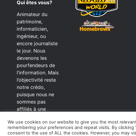
Qui êtes vous?
Animateur du
patrimoine,
informaticien,
ingénieur, ou
encore journaliste
le jour. Nous
devenons les
pourfendeurs de
l’information. Mais
l’objectivité reste
notre crédo,
puisque nous ne
sommes pas
affiliés à une
crèmerie. Passant
We use cookies on our website to give you the most relevan
sans vergogne d’un
remembering your preferences and repeat visits. By clicking “
éditeur à l’autre.
consent to the use of ALL the cookies. However, you may vis