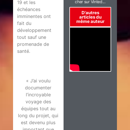
cher sur Vinted...
19 et les
échéances
D'autres
imminentes ont
articles du
même auteur
fait du
développement
tout sauf une
promenade de
santé.
« J’ai voulu
documenter
l’incroyable
voyage des
équipes tout au
long du projet, qui
est devenu plus
important que