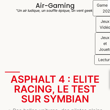
Air-Gaming
Game
"Un air ludique, un souffle épique, un vent geek"
202
Jeux
Vidé
Jeux
et
Jouet
Lectur
ASPHALT 4 : ELITE
RACING, LE TEST
SUR SYMBIAN