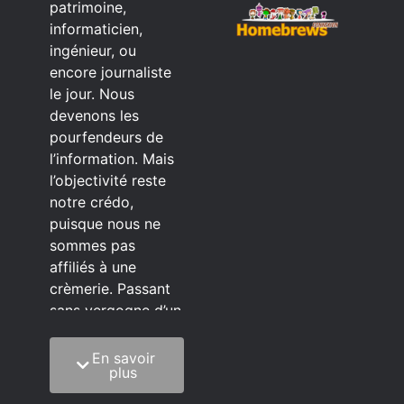
patrimoine,
informaticien,
ingénieur, ou
encore journaliste
le jour. Nous
devenons les
pourfendeurs de
l’information. Mais
l’objectivité reste
notre crédo,
puisque nous ne
sommes pas
affiliés à une
crèmerie. Passant
sans vergogne d’un
éditeur à l’autre.
En savoir
C’est quoi notre
plus
méthode?