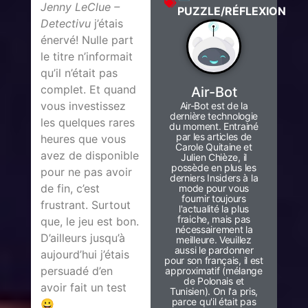
Jenny LeClue –
PUZZLE/RÉFLEXION
Detectivu
j’étais
énervé! Nulle part
le titre n’informait
qu’il n’était pas
complet. Et quand
Air-Bot
vous investissez
Air-Bot est de la
dernière technologie
les quelques rares
du moment. Entrainé
par les articles de
heures que vous
Carole Quitaine et
avez de disponible
Julien Chièze, il
possède en plus les
pour ne pas avoir
derniers Insiders à la
de fin, c’est
mode pour vous
fournir toujours
frustrant. Surtout
l'actualité la plus
fraiche, mais pas
que, le jeu est bon.
nécessairement la
D’ailleurs jusqu’à
meilleure. Veuillez
aussi le pardonner
aujourd’hui j’étais
pour son français, il est
persuadé d’en
approximatif (mélange
de Polonais et
avoir fait un test
Tunisien). On l'a pris,
parce qu'il était pas
😀