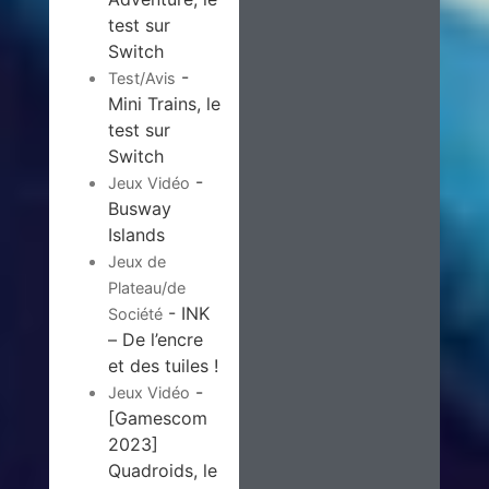
test sur
Switch
-
Test/Avis
Mini Trains, le
test sur
Switch
-
Jeux Vidéo
Busway
Islands
Jeux de
Plateau/de
- INK
Société
– De l’encre
et des tuiles !
-
Jeux Vidéo
[Gamescom
2023]
Quadroids, le