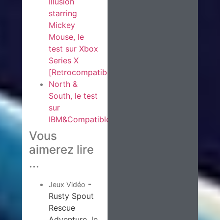
Illusion
starring
Mickey
Mouse, le
test sur Xbox
Series X
[Retrocompatibilité]
North &
South, le test
sur
IBM&Compatible
Vous
aimerez lire
...
-
Jeux Vidéo
Rusty Spout
Rescue
Adventure, le