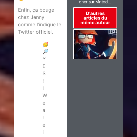
cher sur Vinted...
Enfin, ça bouge
D'autres
chez Jenny
articles du
même auteur
comme l’indique le
Twitter officiel.
🥳
🔎
Y
E
S
!
!
W
e
a
r
e
i