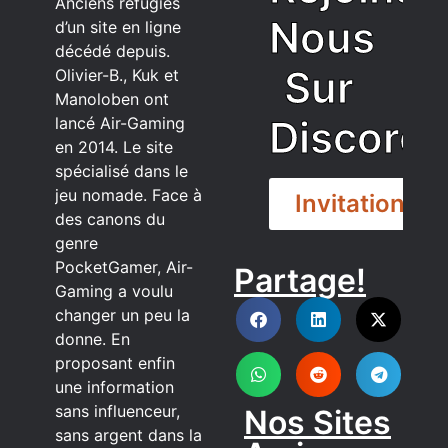
Anciens réfugiés
Nous
d’un site en ligne
décédé depuis.
Sur
Olivier-B., Kuk et
Manoloben ont
Discord
lancé Air-Gaming
en 2014. Le site
spécialisé dans le
jeu nomade. Face à
Invitation
des canons du
genre
PocketGamer, Air-
Partage!
DISCORD
Gaming a voulu
changer un peu la
donne. En
proposant enfin
une information
sans influenceur,
Nos Sites
sans argent dans la