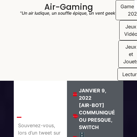
Air-Gaming
Game
"Un air ludique, un souffle épique, un vent geek"
202
Jeux
Vidé
Jeux
et
Jouet
Lectur
JANVIER 9,
2022
[AIR-BOT]
COMMUNIQUÉ
OU PRESQUE
,
Souvenez-vous,
SWITCH
lors d’un tweet sur
🗄️