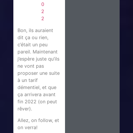
0
2
2
Bon, ils auraient
dit ça ou rien,
c’était un peu
pareil. Maintenant
j’espère juste qu’ils
ne vont pas
proposer une suite
à un tarif
démentiel, et que
ça arrivera avant
fin 2022 (on peut
rêver).
Allez, on follow, et
on verra!