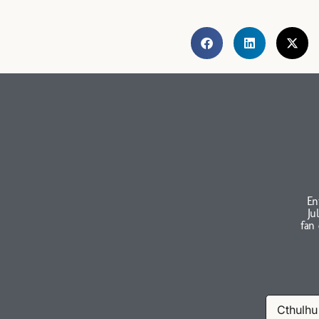
En
Ju
fan
Cthulhu