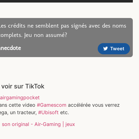
Les crédits ne semblent pas signés avec des noms
complets. Jeu non assumé?
anecdote
Tweet
 voir sur TikTok
airgamingpocket
ans cette video
#Gamescom
accélérée vous verrez
ga, un tracteur,
#Ubisoft
etc.
son original - Air-Gaming | jeux