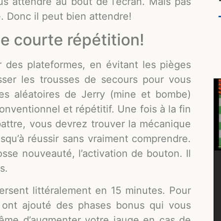
us attendre au bout de l’écran. Mais pas
e. Donc il peut bien attendre!
e courte répétition!
 des plateformes, en évitant les pièges
asser les trousses de secours pour vous
ues aléatoires de Jerry (mine et bombe)
nventionnel et répétitif. Une fois à la fin
battre, vous devrez trouver la mécanique
usqu’à réussir sans vraiment comprendre.
se nouveauté, l’activation de bouton. Il
s.
ersent littéralement en 15 minutes. Pour
 ont ajouté des phases bonus qui vous
même d’augmenter votre jauge en cas de