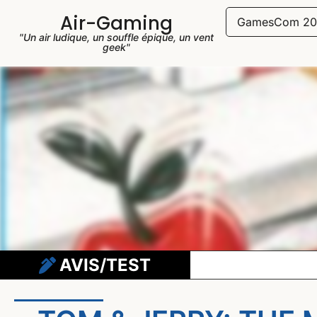
Air-Gaming
GamesCom 20
"Un air ludique, un souffle épique, un vent
geek"
AVIS/TEST