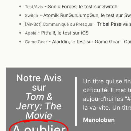
- Sonic Forces, le test sur Switch
Test/Avis
- Atomik RunGunJumpGun, le test sur Sw
Switch
- Tribal Pass va 
[Air-Bot] Communiqué ou Presque
- Pitfall!, le test sur iOS
Apple
- Aladdin, le test sur Game Gear | Ca
Game Gear
Notre Avis
Un titre qui se f
sur
difficulté. Il met
Tom &
aujourd'hui les "
Jerry: The
la va-vite. Un ti
Movie
Manoloben
A oublier