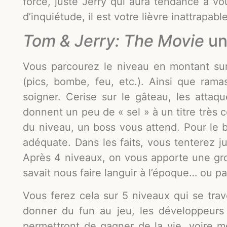
forcé, juste Jerry qui aura tendance à vo
d’inquiétude, il est votre lièvre inattrapabl
Tom & Jerry: The Movie
un
Vous parcourez le niveau en montant sur
(pics, bombe, feu, etc.). Ainsi que ram
soigner. Cerise sur le gâteau, les attaq
donnent un peu de « sel » à un titre très co
du niveau, un boss vous attend. Pour le 
adéquate. Dans les faits, vous tenterez j
Après 4 niveaux, on vous apporte une gros
savait nous faire languir à l’époque… ou pa
Vous ferez cela sur 5 niveaux qui se trav
donner du fun au jeu, les développeurs
permettront de gagner de la vie, voire 