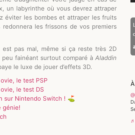
x, un labyrinthe où vous devrez attraper
 éviter les bombes et attraper les fruits
s redonnera les frissons de vos premiers
est pas mal, même si ça reste très 2D
 peu fainéant surtout comparé à
Aladdin
 paye le luxe de jouer d’effets 3D.
ovie, le test PSP
À
ovie, le test DS
@
uin sur Nintendo Switch ! ⛳
D
 génie!
Se
tch
♬ 