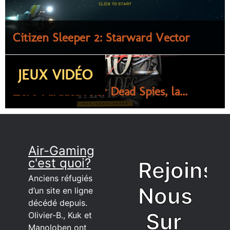
Citizen Sleeper 2: Starward Vector
JEUX VIDÉO
Zero Parades : For Dead Spies, la...
Air-Gaming
c'est quoi?
Rejoins
Anciens réfugiés
Nous
d’un site en ligne
décédé depuis.
Sur
Olivier-B., Kuk et
Manoloben ont