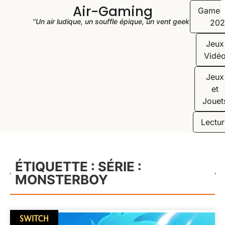
Air-Gaming
Game
"Un air ludique, un souffle épique, un vent geek"
202
Jeux
Vidé
Jeux
et
Jouet
Lectur
ÉTIQUETTE : SÉRIE :
MONSTERBOY
SWITCH