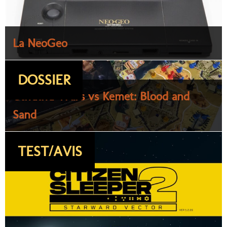
La NeoGeo
DOSSIER
Cthulhu Wars vs Kemet: Blood and
Sand
TEST/AVIS