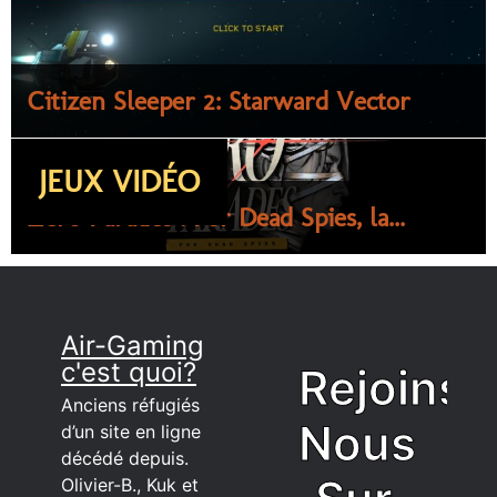
Citizen Sleeper 2: Starward Vector
JEUX VIDÉO
Zero Parades : For Dead Spies, la...
Air-Gaming
c'est quoi?
Rejoins
Anciens réfugiés
Nous
d’un site en ligne
décédé depuis.
Olivier-B., Kuk et