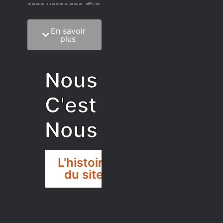
sans vergogne d’un
éditeur à l’autre.
En savoir
C’est quoi notre
plus
méthode?
On mélange la
Nous
sagesse de la
vieillesse à une
C'est
grosse dose
d’autodérision. On
Nous
est du pur produit
écrit faisant très
rarement des
L'histoire
vidéos de qualité
du site
médiocre (surtout
en salon). Comme
on peut se le
permettre, on ne
DISCORD
met pas de pub, au