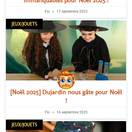
immanquables pour Noël 2025 !
Flo
17 septembre 2025
JEUX/JOUETS
[Noël 2025] Dujardin nous gâte pour Noël
!
Flo
16 septembre 2025
JEUX/JOUETS