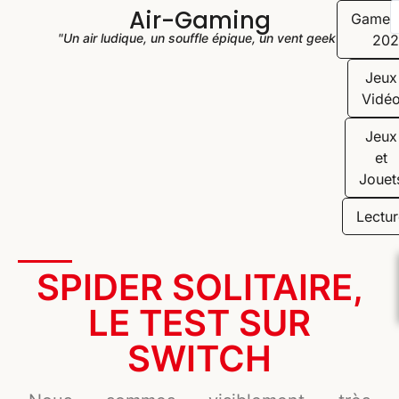
Air-Gaming
Game
"Un air ludique, un souffle épique, un vent geek"
202
Jeux
Vidé
Jeux
et
Jouet
Lectur
SPIDER SOLITAIRE,
LE TEST SUR
SWITCH