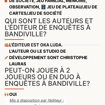
DE SOCIÉTÉ
,
JEU FAMILIAL
,
MÉMOIRE
,
OBSERVATION
,
🗄️ JEU DE PLATEAU/JEU DE
CARTES/JEU DE SOCIÉTÉ
QUI SONT LES AUTEURS ET
L'ÉDITEUR DE ENQUÊTES À
BANDIVILLE?
L'ÉDITEUR EST OKA LUDA.
L'AUTEUR OU LE STUDIO DE
DÉVELOPPEMENT SONT CHRISTOPHE
LAURAS
PEUT-ON JOUER À 2
JOUEURS OU EN DUO À
ENQUÊTES À BANDIVILLE?
OUI
Mis à disposition par l’éditeur :