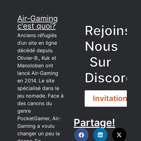
Air-Gaming
c'est quoi?
Rejoins
Anciens réfugiés
Nous
d’un site en ligne
décédé depuis.
Sur
Olivier-B., Kuk et
Manoloben ont
Discord
lancé Air-Gaming
en 2014. Le site
spécialisé dans le
jeu nomade. Face à
Invitation
des canons du
genre
PocketGamer, Air-
Partage!
DISCORD
Gaming a voulu
changer un peu la
donne. En