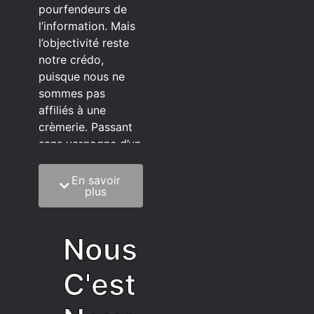
pourfendeurs de
l’information. Mais
l’objectivité reste
notre crédo,
puisque nous ne
sommes pas
affiliés à une
crèmerie. Passant
sans vergogne d’un
éditeur à l’autre.
En savoir
C’est quoi notre
plus
méthode?
On mélange la
Nous
sagesse de la
vieillesse à une
C'est
grosse dose
d’autodérision. On