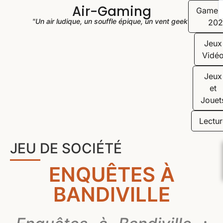
Air-Gaming
Game
"Un air ludique, un souffle épique, un vent geek"
202
Jeux
Vidé
Jeux
et
Jouet
Lectur
JEU DE SOCIÉTÉ
ENQUÊTES À
BANDIVILLE