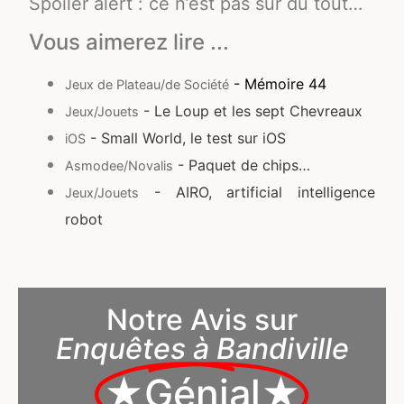
Spoiler alert : ce n’est pas sûr du tout…
Vous aimerez lire ...
- Mémoire 44
Jeux de Plateau/de Société
- Le Loup et les sept Chevreaux
Jeux/Jouets
- Small World, le test sur iOS
iOS
- Paquet de chips…
Asmodee/Novalis
- AIRO, artificial intelligence
Jeux/Jouets
robot
Notre Avis sur
Enquêtes à Bandiville
★Génial★