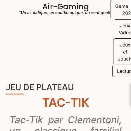
Air-Gaming
Game
"Un air ludique, un souffle épique, un vent geek"
202
Jeux
Vidé
Jeux
et
Jouet
Lectur
JEU DE PLATEAU
TAC-TIK
Tac-Tik par Clementoni,
un classique familial