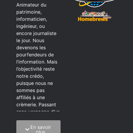
Animateur du
patrimoine,
informaticien,
ingénieur, ou
encore journaliste
le jour. Nous
devenons les
pourfendeurs de
l’information. Mais
l’objectivité reste
notre crédo,
puisque nous ne
sommes pas
affiliés à une
crèmerie. Passant
sans vergogne d’un
éditeur à l’autre.
En savoir
C’est quoi notre
plus