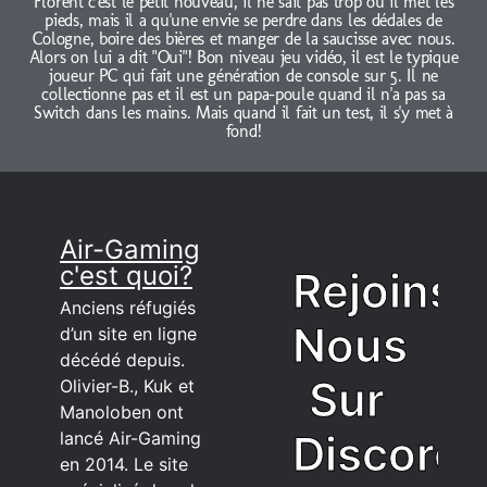
Florent c'est le petit nouveau, il ne sait pas trop où il met les
pieds, mais il a qu'une envie se perdre dans les dédales de
Cologne, boire des bières et manger de la saucisse avec nous.
Alors on lui a dit "Oui"! Bon niveau jeu vidéo, il est le typique
joueur PC qui fait une génération de console sur 5. Il ne
collectionne pas et il est un papa-poule quand il n'a pas sa
Switch dans les mains. Mais quand il fait un test, il s'y met à
fond!
Air-Gaming
c'est quoi?
Rejoins
Anciens réfugiés
Nous
d’un site en ligne
décédé depuis.
Sur
Olivier-B., Kuk et
Manoloben ont
Discord
lancé Air-Gaming
en 2014. Le site