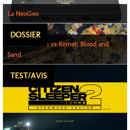
La NeoGeo
DOSSIER
Cthulhu Wars vs Kemet: Blood and
Sand
TEST/AVIS