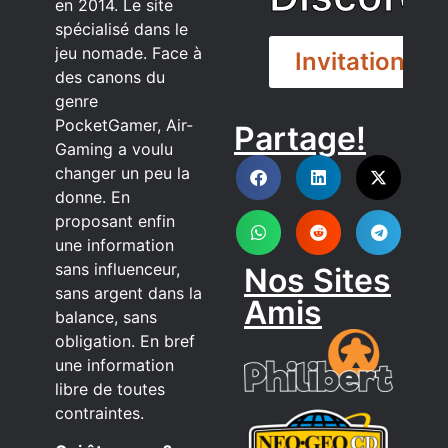
en 2014. Le site
spécialisé dans le
jeu nomade. Face à
Invitation
des canons du
genre
PocketGamer, Air-
Partage!
DISCORD
Gaming a voulu
changer un peu la
donne. En
proposant enfin
une information
sans influenceur,
Nos Sites
sans argent dans la
Amis
balance, sans
obligation. En bref
une information
libre de toutes
contraintes.