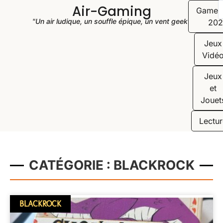
Air-Gaming
Game
"Un air ludique, un souffle épique, un vent geek"
202
Jeux
Vidé
Jeux
et
Jouet
Lectur
CATÉGORIE : BLACKROCK
BLACKROCK