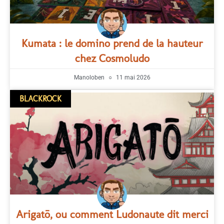
Kumata : le domino prend de la hauteur
chez Cosmoludo
Manoloben
11 mai 2026
BLACKROCK
Arigatō, ou comment Ludonaute dit merci