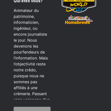
Qui êtes vous?
Animateur du
patrimoine,
informaticien,
ingénieur, ou
encore journaliste
le jour. Nous
devenons les
pourfendeurs de
l’information. Mais
l’objectivité reste
notre crédo,
puisque nous ne
sommes pas
affiliés à une
crèmerie. Passant
sans vergogne d’un
éditeur à l’autre.