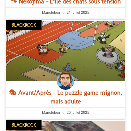
🐾 Nekojima – L’île des chats sous tension
Manoloben
21 juillet 2025
BLACKROCK
🎭 Avant/Après – Le puzzle game mignon,
mais adulte
Manoloben
20 juillet 2025
BLACKROCK