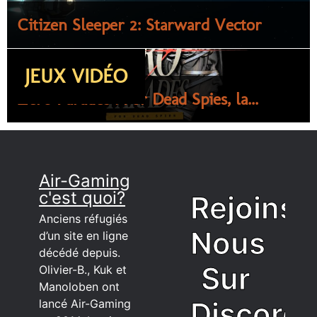
Citizen Sleeper 2: Starward Vector
JEUX VIDÉO
Zero Parades : For Dead Spies, la...
Air-Gaming
c'est quoi?
Rejoins
Anciens réfugiés
Nous
d’un site en ligne
décédé depuis.
Sur
Olivier-B., Kuk et
Manoloben ont
Discord
lancé Air-Gaming