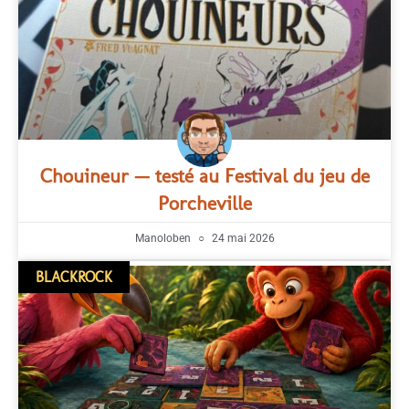
Chouineur — testé au Festival du jeu de
Porcheville
Manoloben
24 mai 2026
BLACKROCK