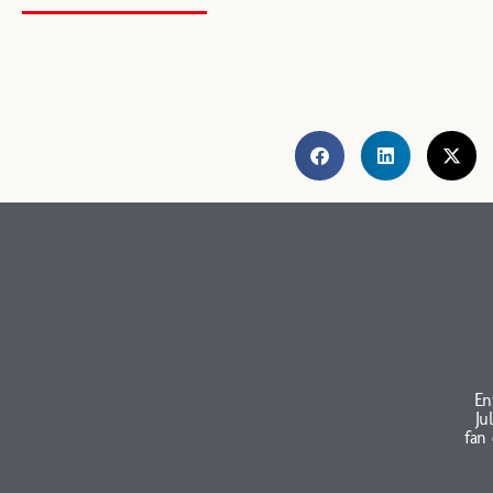
En
Ju
fan