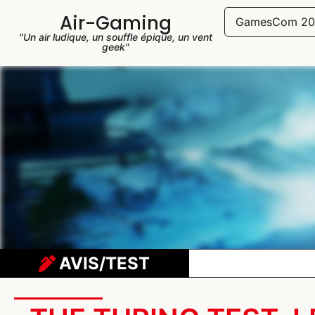
Air-Gaming
GamesCom 20
"Un air ludique, un souffle épique, un vent
geek"
AVIS/TEST