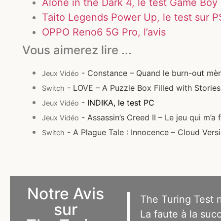
Alone in the Dark 4, le test Game Boy
Taito Legends Power Up, le test sur 
OPPO Reno6 5G Pro, l’avis
Vous aimerez lire ...
- Constance – Quand le burn-out mène
Jeux Vidéo
- LOVE – A Puzzle Box Filled with Stories,
Switch
- INDIKA, le test PC
Jeux Vidéo
- Assassin’s Creed II – Le jeu qui m’a f
Jeux Vidéo
- A Plague Tale : Innocence – Cloud Versio
Switch
Notre Avis
The Turing Test n
sur
La faute à la suc