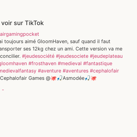
 voir sur TikTok
airgamingpocket
ai toujours aimé GloomHaven, sauf quand il faut
ransporter ses 12kg chez un ami. Cette version va me
concilier.
#jeudesociété
#jeudesociete
#jeudeplateau
gloomhaven
#frosthaven
#medieval
#fantastique
medievalfantasy
#aventure
#aventures
#cephalofair
Cephalofair Games @🐙🎣Asmodée🎣🐙
 -