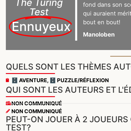
The Turing
fond dans son s
Test
qui auraient méri
bout en bout!
Ennuyeux
Manoloben
QUELS SONT LES THÈMES AUT
🗄️ AVENTURE
,
🗄️ PUZZLE/RÉFLEXION
QUI SONT LES AUTEURS ET L'É
NON COMMUNIQUÉ
NON COMMUNIQUÉ
PEUT-ON JOUER À 2 JOUEURS 
TEST?