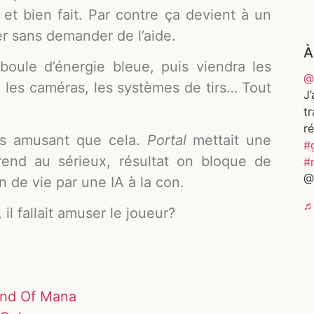
 et bien fait. Par contre ça devient à un
r sans demander de l’aide.
À
ule d’énergie bleue, puis viendra les
@
s, les caméras, les systèmes de tirs… Tout
J’
t
ré
us amusant que cela.
Portal
mettait une
#
end au sérieux, résultat on bloque de
#
@
 de vie par une IA à la con.
♬
l fallait amuser le joueur?
gend Of Mana