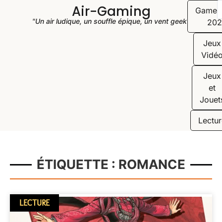
Air-Gaming
Game
"Un air ludique, un souffle épique, un vent geek"
202
Jeux
Vidé
Jeux
et
Jouet
Lectur
ÉTIQUETTE : ROMANCE
LECTURE