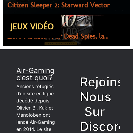
Citizen Sleeper 2: Starward Vector
JEUX VIDÉO
Zero Parades : For Dead Spies, la...
Air-Gaming
c'est quoi?
Rejoins
Anciens réfugiés
Nous
d’un site en ligne
décédé depuis.
Sur
Olivier-B., Kuk et
Manoloben ont
Discord
lancé Air-Gaming
en 2014. Le site