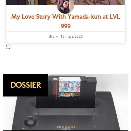
My Love Story With Yamada-kun at LVL
999
Gin
19 mars 2025
DOSSIER