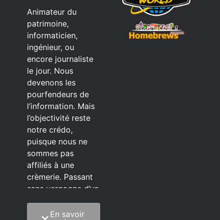
Animateur du
patrimoine,
informaticien,
ingénieur, ou
encore journaliste
le jour. Nous
devenons les
pourfendeurs de
l’information. Mais
l’objectivité reste
notre crédo,
puisque nous ne
sommes pas
affiliés à une
crèmerie. Passant
sans vergogne d’un
éditeur à l’autre.
En savoir
C’est quoi notre