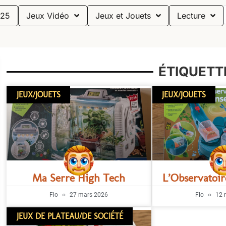
25
Jeux Vidéo
Jeux et Jouets
Lecture
ÉTIQUETTE
JEUX/JOUETS
JEUX/JOUETS
Ma Serre High Tech
L’Observatoir
Flo
27 mars 2026
Flo
12 
JEUX DE PLATEAU/DE SOCIÉTÉ