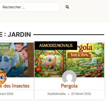
 : JARDIN
ASMODEE/NOVALIS
e des Insectes
Pergola
mars 2026
XaxEtAnneGa
23 février 2026