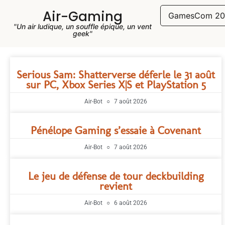
Air-Gaming
GamesCom 20
"Un air ludique, un souffle épique, un vent
geek"
Serious Sam: Shatterverse déferle le 31 août
sur PC, Xbox Series X|S et PlayStation 5
Air-Bot
7 août 2026
Pénélope Gaming s’essaie à Covenant
Air-Bot
7 août 2026
Le jeu de défense de tour deckbuilding
revient
Air-Bot
6 août 2026