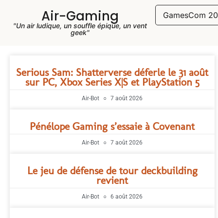
Air-Gaming
GamesCom 20
"Un air ludique, un souffle épique, un vent
geek"
Serious Sam: Shatterverse déferle le 31 août
sur PC, Xbox Series X|S et PlayStation 5
Air-Bot
7 août 2026
Pénélope Gaming s’essaie à Covenant
Air-Bot
7 août 2026
Le jeu de défense de tour deckbuilding
revient
Air-Bot
6 août 2026