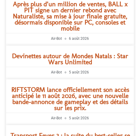
Après plus d’un million de ventes, BALL x
PIT signe un dernier rebond avec
Naturaliste, sa mise à jour finale gratuite,
désormais disponible sur PC, consoles et
mobile
Air-Bot
6 août 2026
Devinettes autour de Mondes Natals : Star
Wars Unlimited
Air-Bot
5 août 2026
RIFTSTORM lance officiellement son accès
anticipé le 11 août 2026, avec une nouvelle
bande-annonce de gameplay et des détails
sur les prix.
Air-Bot
5 août 2026
Transport Fever 3 : la suite du best-seller se